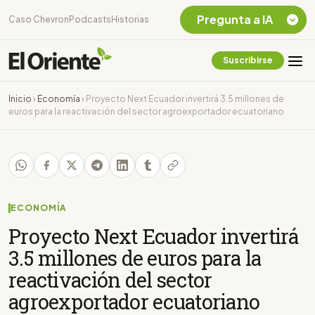
Pregunta a IA
Caso Chevron
Podcasts
Historias
Suscribirse
Quiero Información
sobre el Caso
Inicio
›
Economía
›
Proyecto Next Ecuador invertirá 3.5 millones de
Chevron Ecuador
euros para la reactivación del sector agroexportador ecuatoriano
Listar destinos
turísticos de la
Amazonia Ecuatoriana
¿En que consiste la
tasa minera que rige en
Ecuador?
ECONOMÍA
Proyecto Next Ecuador invertirá
3.5 millones de euros para la
reactivación del sector
agroexportador ecuatoriano