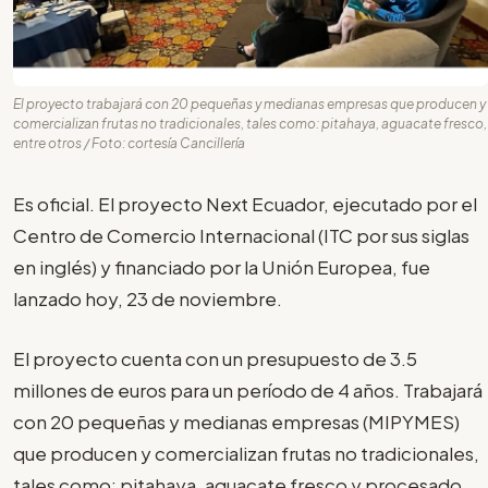
El proyecto trabajará con 20 pequeñas y medianas empresas que producen y
comercializan frutas no tradicionales, tales como: pitahaya, aguacate fresco,
entre otros / Foto: cortesía Cancillería
Es oficial. El proyecto Next Ecuador, ejecutado por el
Centro de Comercio Internacional (ITC por sus siglas
en inglés) y financiado por la Unión Europea, fue
lanzado hoy, 23 de noviembre.
El proyecto cuenta con un presupuesto de 3.5
millones de euros para un período de 4 años. Trabajará
con 20 pequeñas y medianas empresas (MIPYMES)
que producen y comercializan frutas no tradicionales,
tales como: pitahaya, aguacate fresco y procesado,