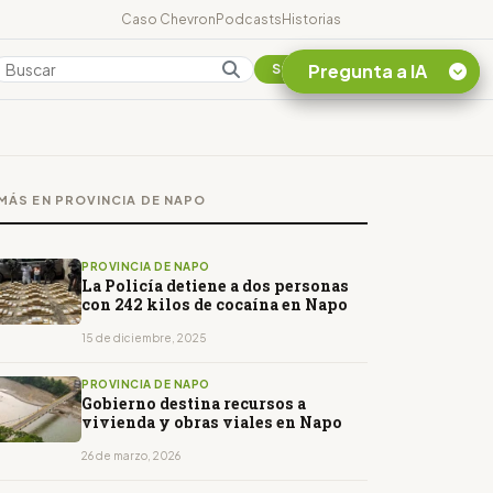
Caso Chevron
Podcasts
Historias
Pregunta a IA
Colombia
Suscribirse
Quiero Información
sobre el Caso
MÁS EN PROVINCIA DE NAPO
Chevron Ecuador
Listar destinos
turísticos de la
PROVINCIA DE NAPO
Amazonia Ecuatoriana
La Policía detiene a dos personas
con 242 kilos de cocaína en Napo
¿En que consiste la
tasa minera que rige en
15 de diciembre, 2025
Ecuador?
PROVINCIA DE NAPO
Gobierno destina recursos a
vivienda y obras viales en Napo
26 de marzo, 2026