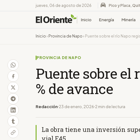
jueves, 06 de agosto de 2026
Pico y Placa, Qui
Inicio
Energía
Minería
Inicio
›
Provincia de Napo
›
Puente sobre el río Napo regi
PROVINCIA DE NAPO
Puente sobre el 
% de avance
Redacción
23 de enero, 2026
2 min de lectura
La obra tiene una inversión super
vial E45