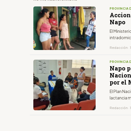
PROVINCIA 
Accion
Napo
El Minister
intradomici
Redacción · 
PROVINCIA 
Napo pa
Nacion
por el
El Plan Nac
lactancia m
Redacción · 1