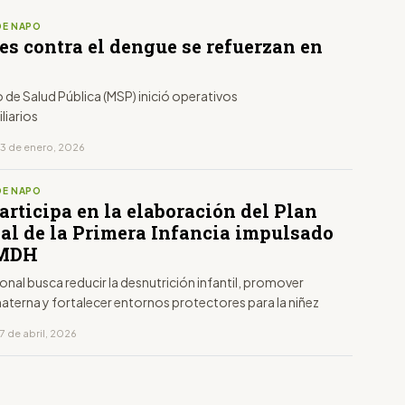
DE NAPO
es contra el dengue se refuerzan en
io de Salud Pública (MSP) inició operativos
liarios
13 de enero, 2026
DE NAPO
rticipa en la elaboración del Plan
al de la Primera Infancia impulsado
 MDH
ional busca reducir la desnutrición infantil, promover
aterna y fortalecer entornos protectores para la niñez
7 de abril, 2026