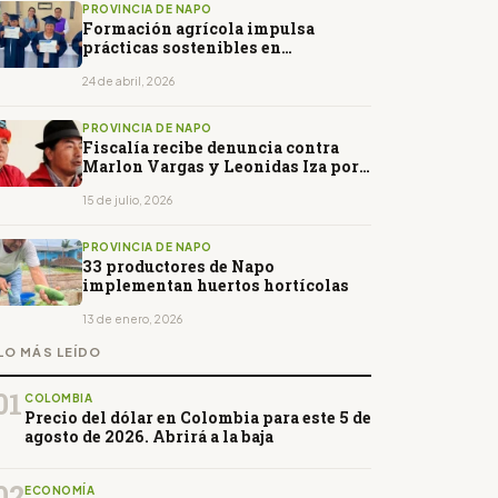
PROVINCIA DE NAPO
Formación agrícola impulsa
prácticas sostenibles en
comunidad de Napo
24 de abril, 2026
PROVINCIA DE NAPO
Fiscalía recibe denuncia contra
Marlon Vargas y Leonidas Iza por
presunta ocupación de tierras en
Napo
15 de julio, 2026
PROVINCIA DE NAPO
33 productores de Napo
implementan huertos hortícolas
13 de enero, 2026
LO MÁS LEÍDO
01
COLOMBIA
Precio del dólar en Colombia para este 5 de
agosto de 2026. Abrirá a la baja
02
ECONOMÍA