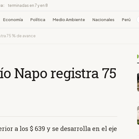
to:
terminadas en 7 y en 8
Economía
Política
Medio Ambiente
Nacionales
Perú
stra 75 % de avance
río Napo registra 75
ior a los $ 639 y se desarrolla en el eje