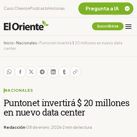
Pregunta a IA
Caso Chevron
Podcasts
Historias
Suscribirse
Quiero Información
sobre el Caso
Inicio
›
Nacionales
›
Puntonet invertirá $ 20 millones en nuevo data
Chevron Ecuador
center
Listar destinos
turísticos de la
Amazonia Ecuatoriana
¿En que consiste la
tasa minera que rige en
Ecuador?
NACIONALES
Puntonet invertirá $ 20 millones
en nuevo data center
Redacción
08 de enero, 2026
2 min de lectura