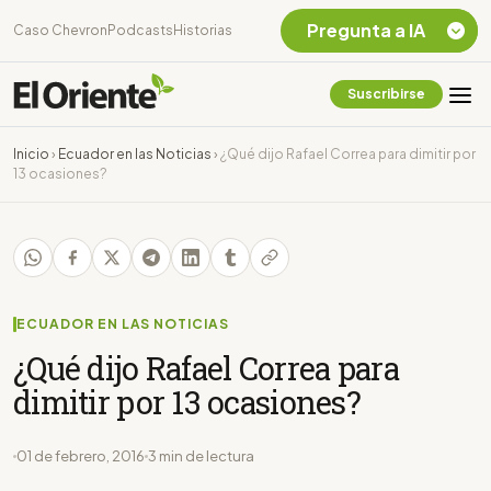
Pregunta a IA
Caso Chevron
Podcasts
Historias
Suscribirse
Quiero Información
sobre el Caso
Inicio
›
Ecuador en las Noticias
›
¿Qué dijo Rafael Correa para dimitir por
Chevron Ecuador
13 ocasiones?
Listar destinos
turísticos de la
Amazonia Ecuatoriana
¿En que consiste la
tasa minera que rige en
Ecuador?
ECUADOR EN LAS NOTICIAS
¿Qué dijo Rafael Correa para
dimitir por 13 ocasiones?
01 de febrero, 2016
3 min de lectura