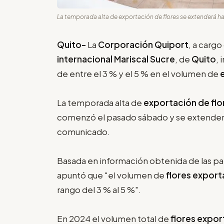
La temporada alta de exportación de flores se extenderá has
Quito-
La
Corporación Quiport
, a cargo
internacional Mariscal Sucre
, de
Quito
,
de entre el 3 % y el 5 % en el volumen de
La temporada alta de
exportación de
fl
comenzó el pasado sábado y se extenderá 
comunicado.
Basada en información obtenida de las pa
apuntó que "el volumen de
flores expor
rango del 3 % al 5 %".
En 2024 el volumen total de
flores expo