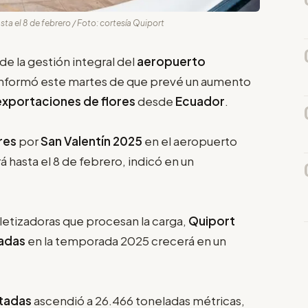
ta el 8 de febrero / Foto: cortesía Quiport
 de la gestión integral del
aeropuerto
 informó este martes de que prevé un aumento
exportaciones de flores
desde
Ecuador
.
ores
por
San Valentín 2025
en el aeropuerto
hasta el 8 de febrero, indicó en un
letizadoras que procesan la carga,
Quiport
tadas
en la temporada 2025 crecerá en un
rtadas
ascendió a 26.466 toneladas métricas,