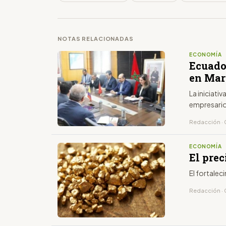
NOTAS RELACIONADAS
ECONOMÍA
Ecuado
en Mar
La iniciativa 
empresarios
Redacción · 
ECONOMÍA
El prec
El fortalec
Redacción · 0