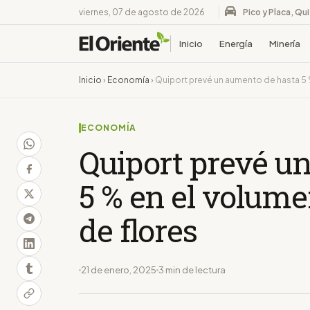
viernes, 07 de agosto de 2026
Pico y Placa, Qu
Inicio
Energía
Minería
Inicio
›
Economía
›
Quiport prevé un aumento de hasta 5 
ECONOMÍA
Quiport prevé u
5 % en el volum
de flores
21 de enero, 2025
3 min de lectura