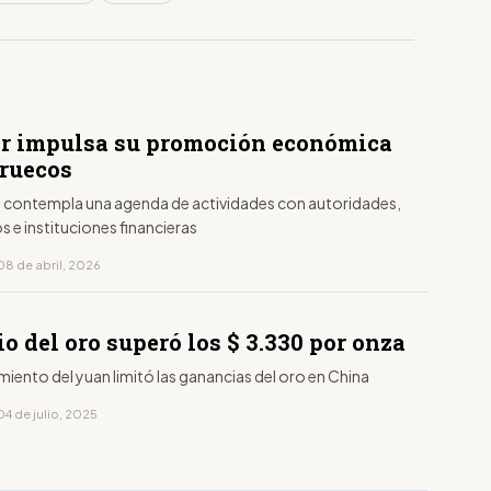
r impulsa su promoción económica
ruecos
contempla una agenda de actividades con autoridades,
 e instituciones financieras
08 de abril, 2026
io del oro superó los $ 3.330 por onza
imiento del yuan limitó las ganancias del oro en China
4 de julio, 2025