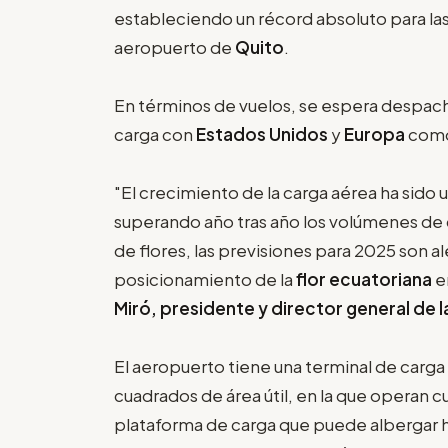
estableciendo un récord absoluto para l
aeropuerto de
Quito
.
En términos de vuelos, se espera despach
carga con
Estados Unidos
y
Europa
como
"El crecimiento de la carga aérea ha sido 
superando año tras año los volúmenes de 
de flores, las previsiones para 2025 son a
posicionamiento de la
flor ecuatoriana
e
Miró, presidente y director general de
El aeropuerto tiene una terminal de carg
cuadrados de área útil, en la que operan c
plataforma de carga que puede albergar h