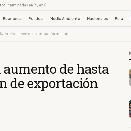
ito:
terminadas en 9 y en 0
Economía
Política
Medio Ambiente
Nacionales
Perú
% en el volumen de exportación de flores
n aumento de hasta
en de exportación