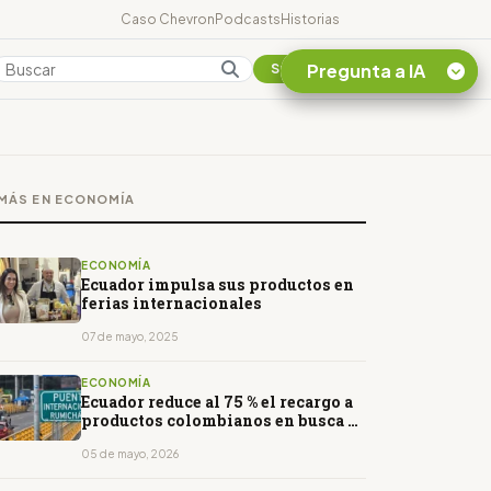
Caso Chevron
Podcasts
Historias
Pregunta a IA
Colombia
Suscribirse
Quiero Información
sobre el Caso
MÁS EN ECONOMÍA
Chevron Ecuador
Listar destinos
turísticos de la
ECONOMÍA
Amazonia Ecuatoriana
Ecuador impulsa sus productos en
ferias internacionales
¿En que consiste la
tasa minera que rige en
07 de mayo, 2025
Ecuador?
ECONOMÍA
Ecuador reduce al 75 % el recargo a
productos colombianos en busca de
una tregua comercial
05 de mayo, 2026