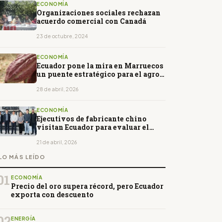
ECONOMÍA
Organizaciones sociales rechazan
acuerdo comercial con Canadá
23 de octubre, 2024
ECONOMÍA
Ecuador pone la mira en Marruecos
un puente estratégico para el agro
en África
28 de abril, 2026
ECONOMÍA
Ejecutivos de fabricante chino
visitan Ecuador para evaluar el
desempeño de Dongfeng
21 de abril, 2026
LO MÁS LEÍDO
01
ECONOMÍA
Precio del oro supera récord, pero Ecuador
exporta con descuento
02
ENERGÍA