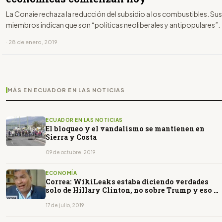
La Conaie rechaza la reducción del subsidio a los combustibles. Sus
miembros indican que son “políticas neoliberales y antipopulares”.
· 28 de enero, 2019
MÁS EN ECUADOR EN LAS NOTICIAS
ECUADOR EN LAS NOTICIAS
El bloqueo y el vandalismo se mantienen en
Sierra y Costa
09 de octubre, 2019
ECONOMÍA
Correa: WikiLeaks estaba diciendo verdades
solo de Hillary Clinton, no sobre Trump y eso es
manipulación
17 de julio, 2019