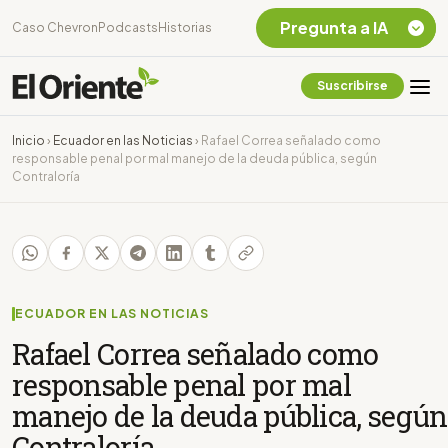
Pregunta a IA
Caso Chevron
Podcasts
Historias
Suscribirse
Quiero Información
sobre el Caso
Inicio
›
Ecuador en las Noticias
›
Rafael Correa señalado como
Chevron Ecuador
responsable penal por mal manejo de la deuda pública, según
Contraloría
Listar destinos
turísticos de la
Amazonia Ecuatoriana
¿En que consiste la
tasa minera que rige en
Ecuador?
ECUADOR EN LAS NOTICIAS
Rafael Correa señalado como
responsable penal por mal
manejo de la deuda pública, según
Contraloría