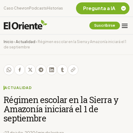
Pregunta a IA
Caso Chevron
Podcasts
Historias
Suscribirse
Quiero Información
sobre el Caso
Inicio
›
Actualidad
›
Régimen escolar en la Sierra y Amazonía iniciará el 1
Chevron Ecuador
de septiembre
Listar destinos
turísticos de la
Amazonia Ecuatoriana
¿En que consiste la
tasa minera que rige en
Ecuador?
ACTUALIDAD
Régimen escolar en la Sierra y
Amazonía iniciará el 1 de
septiembre
23 de julio, 2020
1 min de lectura