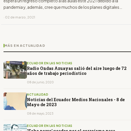
espera un regreso completo a las aulas este 2021 debido a la
pandemia y, además, cree que muchos de los planes digitales
introducidos "vinieron para quedarse", por lo que todos los
· 02 de marzo, 2021
sistemas educativos sufrirán cambios en el futuro.
MÁS EN ACTUALIDAD
ECUADOR EN LAS NOTICIAS
Radio Ondas Azuayas salió del aire luego de 72
años de trabajo periodístico
08 de junio, 2020
ACTUALIDAD
Noticias del Ecuador Medios Nacionales - 8 de
Mayo de 2023
08 de mayo, 2023
ECUADOR EN LAS NOTICIAS
'Fake news' usadas por el correísmo para