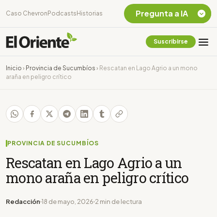
Pregunta a IA
Caso Chevron
Podcasts
Historias
Suscribirse
Quiero Información
sobre el Caso
Inicio
›
Provincia de Sucumbíos
›
Rescatan en Lago Agrio a un mono
Chevron Ecuador
araña en peligro crítico
Listar destinos
turísticos de la
Amazonia Ecuatoriana
¿En que consiste la
tasa minera que rige en
Ecuador?
PROVINCIA DE SUCUMBÍOS
Rescatan en Lago Agrio a un
mono araña en peligro crítico
Redacción
18 de mayo, 2026
2 min de lectura