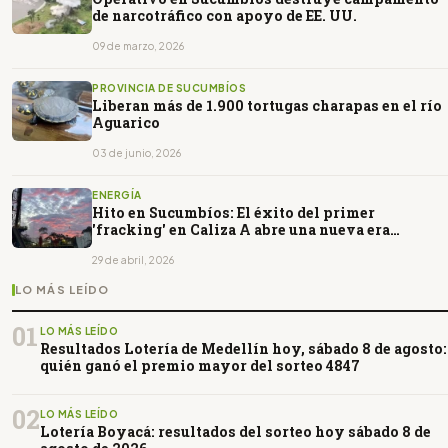
de narcotráfico con apoyo de EE. UU.
09 de marzo, 2026
PROVINCIA DE SUCUMBÍOS
Liberan más de 1.900 tortugas charapas en el río
Aguarico
03 de junio, 2026
ENERGÍA
Hito en Sucumbíos: El éxito del primer
'fracking' en Caliza A abre una nueva era
petrolera en Ecuador
29 de abril, 2026
LO MÁS LEÍDO
01
LO MÁS LEÍDO
Resultados Lotería de Medellín hoy, sábado 8 de agosto:
quién ganó el premio mayor del sorteo 4847
02
LO MÁS LEÍDO
Lotería Boyacá: resultados del sorteo hoy sábado 8 de