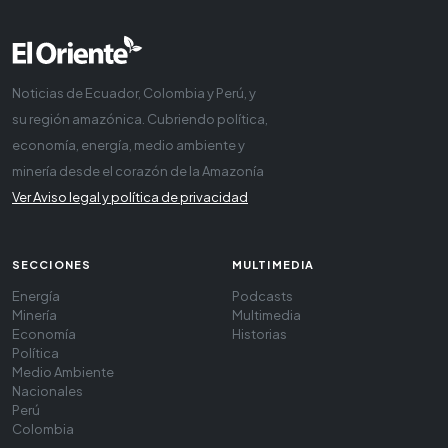
Noticias de Ecuador, Colombia y Perú, y
su región amazónica. Cubriendo política,
economía, energía, medio ambiente y
minería desde el corazón de la Amazonía
Ver Aviso legal y política de privacidad
SECCIONES
MULTIMEDIA
Energía
Podcasts
Minería
Multimedia
Economía
Historias
Política
Medio Ambiente
Nacionales
Perú
Colombia