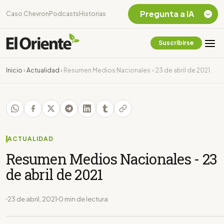
Pregunta a IA
Caso Chevron
Podcasts
Historias
Suscribirse
Quiero Información
sobre el Caso
Inicio
›
Actualidad
›
Resumen Medios Nacionales - 23 de abril de 2021
Chevron Ecuador
Listar destinos
turísticos de la
Amazonia Ecuatoriana
¿En que consiste la
tasa minera que rige en
ACTUALIDAD
Ecuador?
Resumen Medios Nacionales - 23
de abril de 2021
23 de abril, 2021
0 min de lectura