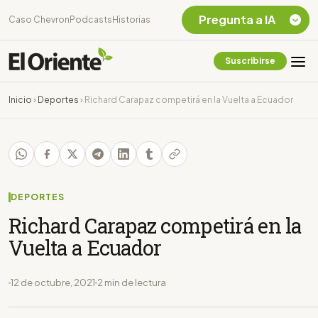
Pregunta a IA
Caso Chevron
Podcasts
Historias
Suscribirse
Quiero Información
sobre el Caso
Inicio
›
Deportes
›
Richard Carapaz competirá en la Vuelta a Ecuador
Chevron Ecuador
Listar destinos
turísticos de la
Amazonia Ecuatoriana
¿En que consiste la
tasa minera que rige en
DEPORTES
Ecuador?
Richard Carapaz competirá en la
Vuelta a Ecuador
12 de octubre, 2021
2 min de lectura