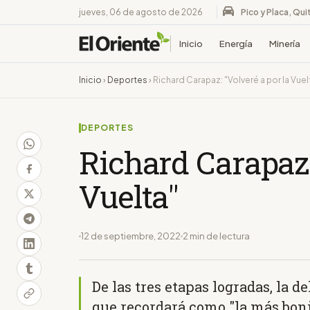
jueves, 06 de agosto de 2026
Pico y Placa, Qui
Inicio
Energía
Minería
Inicio
›
Deportes
›
Richard Carapaz: "Volveré a por la Vuel
DEPORTES
Richard Carapaz:
Vuelta"
12 de septiembre, 2022
2 min de lectura
De las tres etapas logradas, la 
que recordará como "la más boni