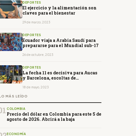
DEPORTES
El ejercicio y la alimentación son
claves para el bienestar
29 de marzo, 2023
DEPORTES
Ecuador viaja a Arabia Saudí para
prepararse para el Mundial sub-17
26 de octubre, 2023
DEPORTES
La fecha 11 es decisiva para Aucas
y Barcelona, escoltas de
Independiente
18 de mayo, 2023
LO MÁS LEÍDO
01
COLOMBIA
Precio del dólar en Colombia para este 5 de
agosto de 2026. Abrirá a la baja
02
ECONOMÍA