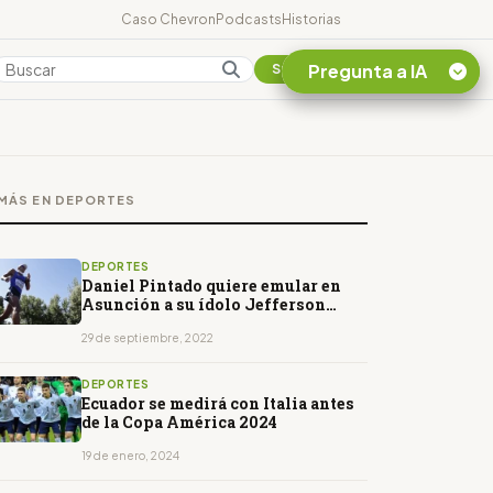
Caso Chevron
Podcasts
Historias
Pregunta a IA
Colombia
Suscribirse
Quiero Información
sobre el Caso
MÁS EN DEPORTES
Chevron Ecuador
Listar destinos
turísticos de la
DEPORTES
Amazonia Ecuatoriana
Daniel Pintado quiere emular en
Asunción a su ídolo Jefferson
¿En que consiste la
Pérez
tasa minera que rige en
29 de septiembre, 2022
Ecuador?
DEPORTES
Ecuador se medirá con Italia antes
de la Copa América 2024
19 de enero, 2024