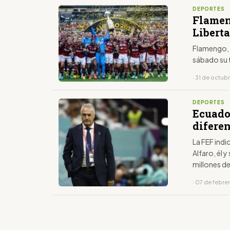
DEPORTES
Flamen
Libert
Flamengo, 
sábado su t
· 31 de octub
DEPORTES
Ecuado
difere
La FEF ind
Alfaro, él 
millones d
· 07 de febre