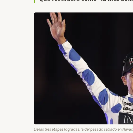
De las tres etapas logradas, la del pasado sábado en Navac