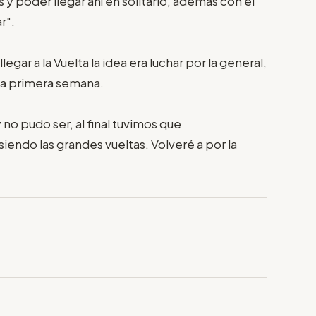
 y poder llegar ahí en solitario, además con el
r".
egar a la Vuelta la idea era luchar por la general,
 la primera semana.
no pudo ser, al final tuvimos que
iendo las grandes vueltas. Volveré a por la