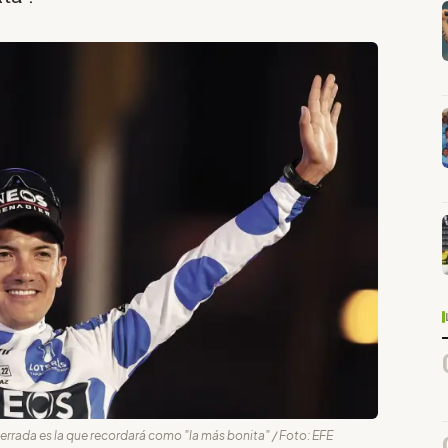
errada es la que recordará como "la más bonita" / Foto: EFE