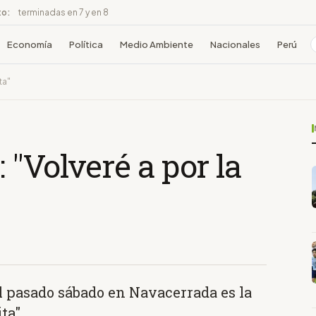
to:
terminadas en 7 y en 8
Economía
Política
Medio Ambiente
Nacionales
Perú
ta"
 "Volveré a por la
del pasado sábado en Navacerrada es la
ta".