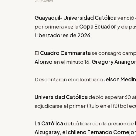
Giler Alava
Guayaquil
-
Universidad Católica
venció 
por primera vez la
Copa Ecuador
y de pas
Libertadores de 2026.
El
Cuadro Cammarata
se consagró campe
Alonso
en el minuto 16,
Gregory Anango
Descontaron el colombiano
Jeison Medi
Universidad Católica
debió esperar 60 a
adjudicarse el primer título en el fútbol e
La Católica
debió lidiar con la presión de
Alzugaray, el chileno Fernando Cornejo