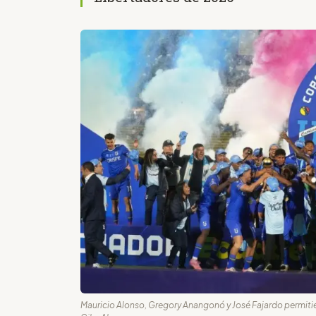
Mauricio Alonso, Gregory Anangonó y José Fajardo permitie