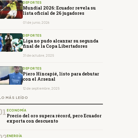
DEPORTES
Mundial 2026: Ecuador revela su
lista oficial de 26 jugadores
01 de junio, 2026
DEPORTES
Liga no pudo alcanzar su segunda
final de la Copa Libertadores
31 de octubre, 2025
DEPORTES
Piero Hincapié, listo para debutar
con el Arsenal
12 de septiembre, 2025
LO MÁS LEÍDO
01
ECONOMÍA
Precio del oro supera récord, pero Ecuador
exporta con descuento
02
ENERGÍA