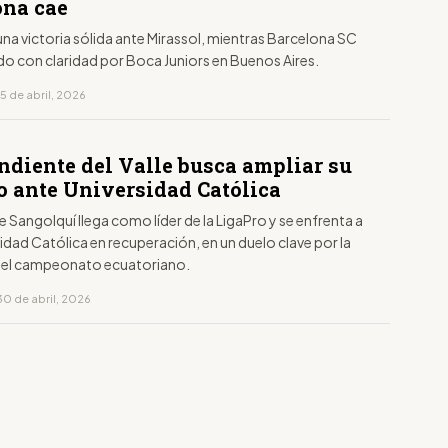
ona cae
na victoria sólida ante Mirassol, mientras Barcelona SC
do con claridad por Boca Juniors en Buenos Aires.
5 de abril, 2026
ndiente del Valle busca ampliar su
to ante Universidad Católica
e Sangolquí llega como líder de la LigaPro y se enfrenta a
idad Católica en recuperación, en un duelo clave por la
 del campeonato ecuatoriano.
30 de abril, 2026