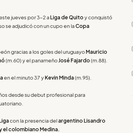
este jueves por 3-2 a
Liga de Quito
y conquistó
o se adjudicó con un cupo en la
Copa
ón gracias a los goles del uruguayo
Mauricio
nó
(m.60) y el panameño
José Fajardo
(m.88).
na
en el minuto 37 y
Kevin Minda
(m.95).
ños desde su debut profesional para
cuatoriano.
Liga
con la presencia del
argentino Lisandro
 y el colombiano Medina.