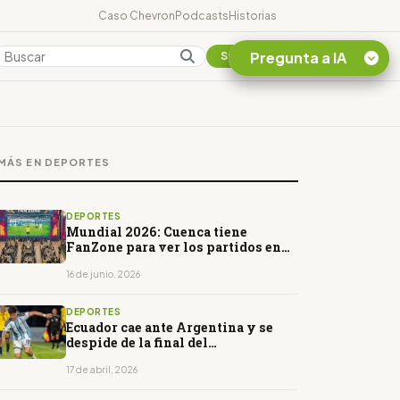
Caso Chevron
Podcasts
Historias
Pregunta a IA
Colombia
Suscribirse
Quiero Información
sobre el Caso
MÁS EN DEPORTES
Chevron Ecuador
Listar destinos
turísticos de la
DEPORTES
Amazonia Ecuatoriana
Mundial 2026: Cuenca tiene
FanZone para ver los partidos en
¿En que consiste la
pantalla gigante
tasa minera que rige en
16 de junio, 2026
Ecuador?
DEPORTES
Ecuador cae ante Argentina y se
despide de la final del
Sudamericano Sub-17
17 de abril, 2026