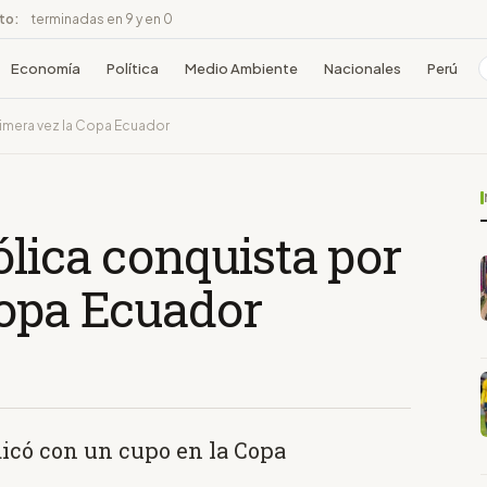
ito:
terminadas en 9 y en 0
Economía
Política
Medio Ambiente
Nacionales
Perú
rimera vez la Copa Ecuador
lica conquista por
Copa Ecuador
dicó con un cupo en la Copa