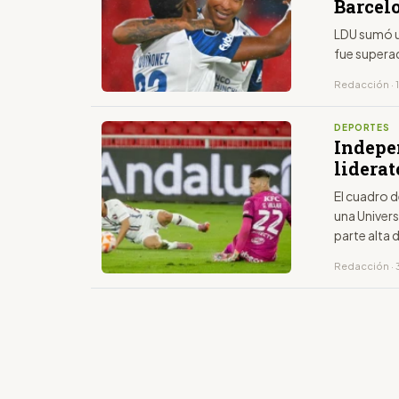
Barcel
LDU sumó u
fue supera
Redacción · 1
DEPORTES
Indepe
lidera
El cuadro d
una Univers
parte alta
Redacción · 