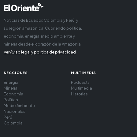
Noticias de Ecuador, Colombia y Perú, y
su región amazónica. Cubriendo política,
economía, energía, medio ambiente y
minería desde el corazón de la Amazonía
Ver Aviso legal y política de privacidad
SECCIONES
MULTIMEDIA
Energía
Podcasts
Minería
Multimedia
Economía
Historias
Política
Medio Ambiente
Nacionales
Perú
Colombia