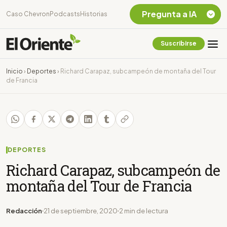
Pregunta a IA
Caso Chevron
Podcasts
Historias
Suscribirse
Quiero Información
sobre el Caso
Inicio
›
Deportes
›
Richard Carapaz, subcampeón de montaña del Tour
Chevron Ecuador
de Francia
Listar destinos
turísticos de la
Amazonia Ecuatoriana
¿En que consiste la
tasa minera que rige en
Ecuador?
DEPORTES
Richard Carapaz, subcampeón de
montaña del Tour de Francia
Redacción
21 de septiembre, 2020
2 min de lectura