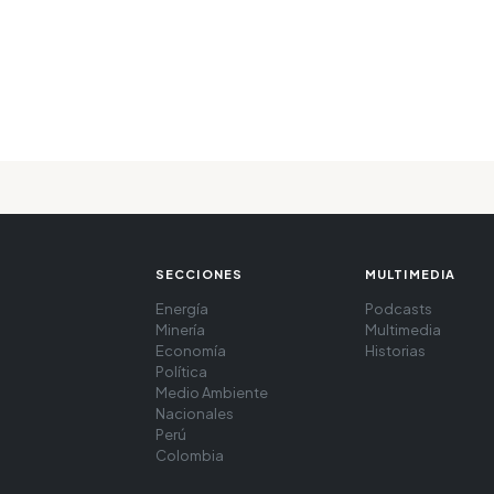
SECCIONES
MULTIMEDIA
Energía
Podcasts
Minería
Multimedia
Economía
Historias
Política
Medio Ambiente
Nacionales
Perú
Colombia