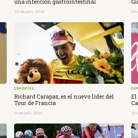
una infección gastrointestinal
Gi
30 de junio, 2025
20 
DEPORTES
DE
Richard Carapaz, es el nuevo líder del
El
Tour de Francia
Ca
01 de julio, 2024
28 