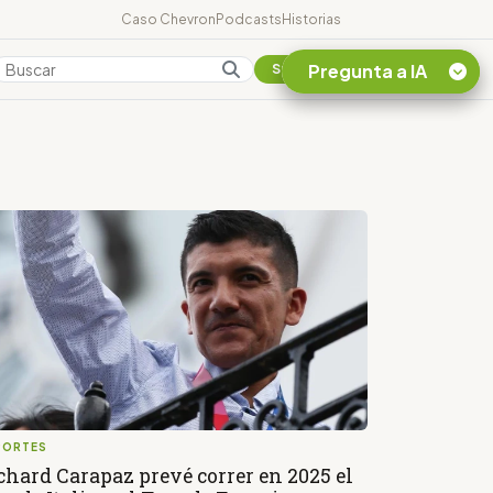
Caso Chevron
Podcasts
Historias
Pregunta a IA
Colombia
Suscribirse
Quiero Información
sobre el Caso
Chevron Ecuador
Listar destinos
turísticos de la
Amazonia Ecuatoriana
¿En que consiste la
tasa minera que rige en
Ecuador?
PORTES
chard Carapaz prevé correr en 2025 el