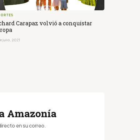
PORTES
chard Carapaz volvió a conquistar
ropa
e julio, 2021
 la Amazonía
irecto en su correo.