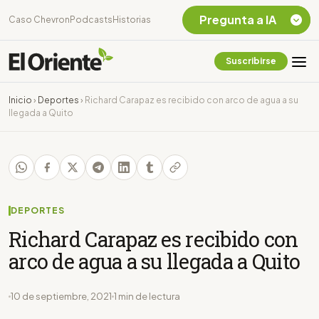
Pregunta a IA
Caso Chevron
Podcasts
Historias
Suscribirse
Quiero Información
sobre el Caso
Inicio
›
Deportes
›
Richard Carapaz es recibido con arco de agua a su
Chevron Ecuador
llegada a Quito
Listar destinos
turísticos de la
Amazonia Ecuatoriana
¿En que consiste la
tasa minera que rige en
Ecuador?
DEPORTES
Richard Carapaz es recibido con
arco de agua a su llegada a Quito
10 de septiembre, 2021
1 min de lectura