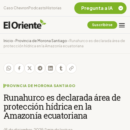
Pregunta a IA
Caso Chevron
Podcasts
Historias
Suscribirse
Quiero Información
sobre el Caso
Inicio
›
Provincia de Morona Santiago
›
Runahurco es declarada área de
Chevron Ecuador
protección hídrica en la Amazonía ecuatoriana
Listar destinos
turísticos de la
Amazonia Ecuatoriana
¿En que consiste la
tasa minera que rige en
Ecuador?
PROVINCIA DE MORONA SANTIAGO
Runahurco es declarada área de
protección hídrica en la
Amazonía ecuatoriana
15 de diciembre, 2025
2 min de lectura