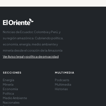
Noticias de Ecuador, Colombia y Perú, y
su región amazónica. Cubriendo política,
economía, energía, medio ambiente y
minería desde el corazón de la Amazonía
Ver Aviso legal y política de privacidad
SECCIONES
MULTIMEDIA
Energía
Podcasts
Minería
Multimedia
Economía
Historias
Política
Medio Ambiente
Nacionales