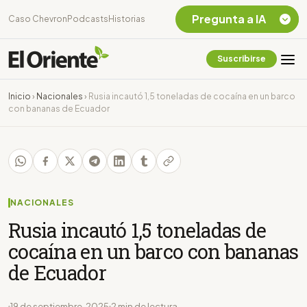
Pregunta a IA
Caso Chevron
Podcasts
Historias
Suscribirse
Quiero Información
sobre el Caso
Inicio
›
Nacionales
›
Rusia incautó 1,5 toneladas de cocaína en un barco
Chevron Ecuador
con bananas de Ecuador
Listar destinos
turísticos de la
Amazonia Ecuatoriana
¿En que consiste la
tasa minera que rige en
Ecuador?
NACIONALES
Rusia incautó 1,5 toneladas de
cocaína en un barco con bananas
de Ecuador
19 de septiembre, 2025
2 min de lectura