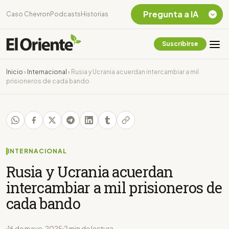
Pregunta a IA
Caso Chevron
Podcasts
Historias
Suscribirse
Quiero Información
sobre el Caso
Inicio
›
Internacional
›
Rusia y Ucrania acuerdan intercambiar a mil
Chevron Ecuador
prisioneros de cada bando
Listar destinos
turísticos de la
Amazonia Ecuatoriana
¿En que consiste la
tasa minera que rige en
Ecuador?
INTERNACIONAL
Rusia y Ucrania acuerdan
intercambiar a mil prisioneros de
cada bando
16 de mayo, 2025
2 min de lectura