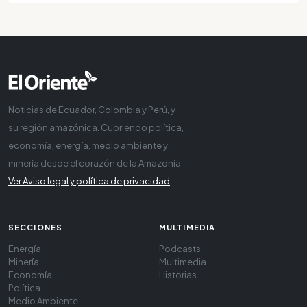
Noticias de Ecuador, Colombia y Perú, y
su región amazónica. Cubriendo política,
economía, energía, medio ambiente y
minería desde el corazón de la Amazonía
Ver Aviso legal y política de privacidad
SECCIONES
MULTIMEDIA
Energía
Podcasts
Minería
Multimedia
Economía
Historias
Política
Medio Ambiente