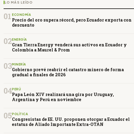
LO MÁS LEÍDO
01
ECONOMÍA
Precio del oro supera récord, pero Ecuador exporta con
descuento
02
ENERGÍA
Gran Tierra Energy venderá sus activos en Ecuador y
Colombia a Maurel & Prom
03
MINERÍA
Gobierno prevé reabrir el catastro minero de forma
gradual a finales de 2026
04
PERÚ
Papa León XIV realizará una gira por Uruguay,
Argentina y Perú en noviembre
05
POLÍTICA
Congresistas de EE. UU. proponen otorgar a Ecuador el
estatus de Aliado Importante Extra-OTAN