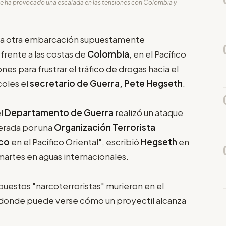
se ha provocado una escalada en las tensiones con Colombia y
 a otra embarcación supuestamente
 frente a las costas de
Colombia
, en el Pacífico
es para frustrar el tráfico de drogas hacia el
coles el
secretario de Guerra, Pete Hegseth
.
el
Departamento de Guerra
realizó un ataque
erada por una
Organización Terrorista
ico
en el Pacífico Oriental", escribió
Hegseth
en
 martes en aguas internacionales.
puestos "narcoterroristas" murieron en el
donde puede verse cómo un proyectil alcanza