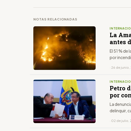
NOTAS RELACIONADAS
INTERNACIO
La Ama
antes 
El 51 % de 
por incend
· 26 de junio
INTERNACIO
Petro 
por co
La denuncia
delinquir, c
· 02 de julio