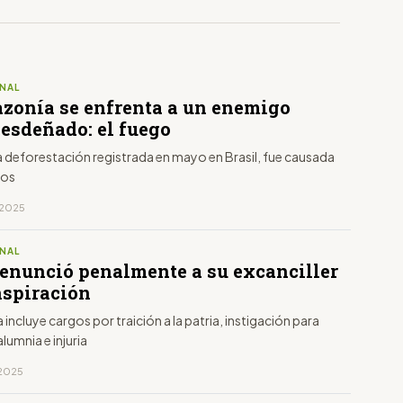
NAL
zonía se enfrenta a un enemigo
desdeñado: el fuego
la deforestación registrada en mayo en Brasil, fue causada
ios
, 2025
NAL
denunció penalmente a su excanciller
nspiración
 incluye cargos por traición a la patria, instigación para
alumnia e injuria
, 2025