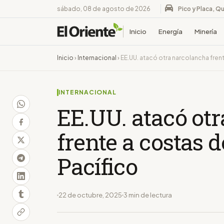
sábado, 08 de agosto de 2026
Pico y Placa, Qu
Inicio
Energía
Minería
Inicio
›
Internacional
›
EE.UU. atacó otra narcolancha fren
INTERNACIONAL
EE.UU. atacó ot
frente a costas 
Pacífico
22 de octubre, 2025
3 min de lectura