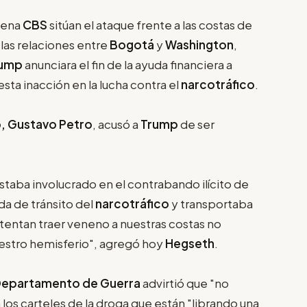
dena
CBS
sitúan el ataque frente a las costas de
las relaciones entre
Bogotá
y
Washington
,
rump
anunciara el fin de la ayuda financiera a
sta inacción en la lucha contra el
narcotráfico
.
, Gustavo Petro
, acusó a
Trump
de ser
staba involucrado en el contrabando ilícito de
da de tránsito del
narcotráfico
y transportaba
intentan traer veneno a nuestras costas no
uestro hemisferio", agregó hoy
Hegseth
.
epartamento de Guerra
advirtió que "no
a los carteles de la droga que están "librando una