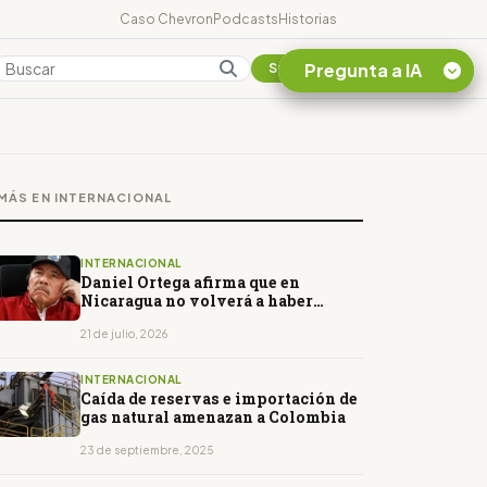
Caso Chevron
Podcasts
Historias
Pregunta a IA
Colombia
Suscribirse
Quiero Información
sobre el Caso
MÁS EN INTERNACIONAL
Chevron Ecuador
Listar destinos
turísticos de la
INTERNACIONAL
Amazonia Ecuatoriana
Daniel Ortega afirma que en
Nicaragua no volverá a haber
¿En que consiste la
elecciones
tasa minera que rige en
21 de julio, 2026
Ecuador?
INTERNACIONAL
Caída de reservas e importación de
gas natural amenazan a Colombia
23 de septiembre, 2025