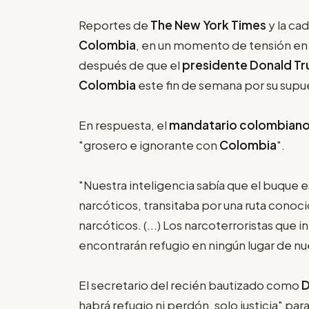
Reportes de
The New York Times
y la ca
Colombia
, en un momento de tensión en 
después de que el
presidente Donald T
Colombia
este fin de semana por su supue
En respuesta, el
mandatario colombiano
"grosero e ignorante con
Colombia
".
"Nuestra inteligencia sabía que el buque e
narcóticos, transitaba por una ruta conoci
narcóticos. (...) Los narcoterroristas que 
encontrarán refugio en ningún lugar de n
El secretario del recién bautizado como
D
habrá refugio ni perdón, solo justicia" par