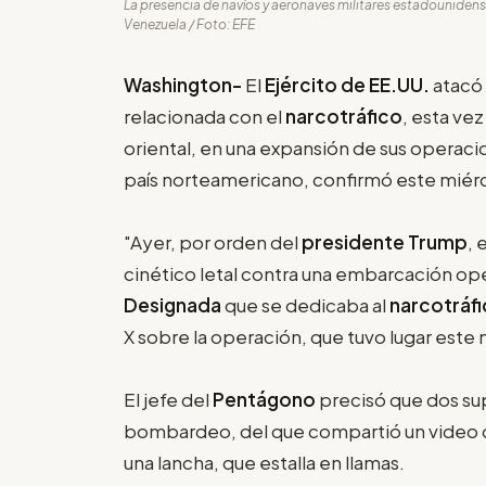
La presencia de navíos y aeronaves militares estadouniden
Venezuela / Foto: EFE
Washington-
El
Ejército de EE.UU.
atacó
relacionada con el
narcotráfico
, esta vez
oriental, en una expansión de sus operacion
país norteamericano, confirmó este miér
"Ayer, por orden del
presidente Trump
, 
cinético letal contra una embarcación op
Designada
que se dedicaba al
narcotráf
X sobre la operación, que tuvo lugar este
El jefe del
Pentágono
precisó que dos su
bombardeo, del que compartió un video 
una lancha, que estalla en llamas.