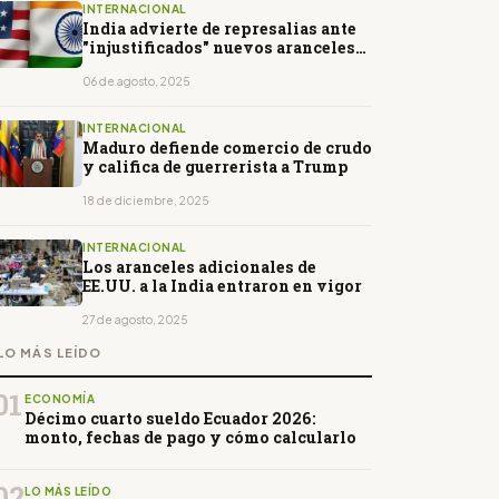
INTERNACIONAL
India advierte de represalias ante
"injustificados" nuevos aranceles
de Trump
06 de agosto, 2025
INTERNACIONAL
Maduro defiende comercio de crudo
y califica de guerrerista a Trump
18 de diciembre, 2025
INTERNACIONAL
Los aranceles adicionales de
EE.UU. a la India entraron en vigor
27 de agosto, 2025
LO MÁS LEÍDO
01
ECONOMÍA
Décimo cuarto sueldo Ecuador 2026:
monto, fechas de pago y cómo calcularlo
02
LO MÁS LEÍDO