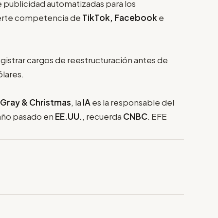
 publicidad automatizadas para los
fuerte competencia de
TikTok, Facebook
e
istrar cargos de reestructuración antes de
ólares.
 Gray & Christmas
, la
IA
es la responsable del
 año pasado en
EE.UU.
, recuerda
CNBC
. EFE