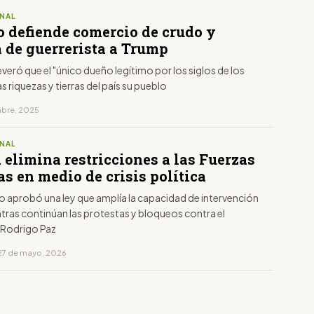
NAL
 defiende comercio de crudo y
a de guerrerista a Trump
eró que el "único dueño legítimo por los siglos de los
as riquezas y tierras del país su pueblo
embre, 2025
NAL
 elimina restricciones a las Fuerzas
s en medio de crisis política
o aprobó una ley que amplía la capacidad de intervención
ntras continúan las protestas y bloqueos contra el
 Rodrigo Paz
27 de mayo, 2026