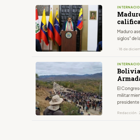
INTERNACIO
Maduro
calific
Maduro asev
siglos" de l
· 18 de dici
INTERNACIO
Bolivia
Armada
El Congres
militar mie
presidente
Redacción · 