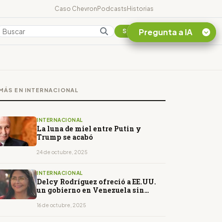
Caso Chevron
Podcasts
Historias
Pregunta a IA
Colombia
Suscribirse
Quiero Información
sobre el Caso
MÁS EN INTERNACIONAL
Chevron Ecuador
Listar destinos
turísticos de la
INTERNACIONAL
Amazonia Ecuatoriana
La luna de miel entre Putin y
Trump se acabó
¿En que consiste la
tasa minera que rige en
24 de octubre, 2025
Ecuador?
INTERNACIONAL
Delcy Rodríguez ofreció a EE.UU.
un gobierno en Venezuela sin
Maduro
16 de octubre, 2025