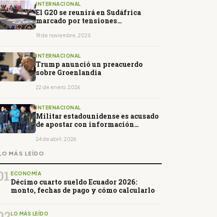
INTERNACIONAL
El G20 se reunirá en Sudáfrica
marcado por tensiones
comerciales
19 de noviembre, 2025
INTERNACIONAL
Trump anunció un preacuerdo
sobre Groenlandia
22 de enero, 2026
INTERNACIONAL
Militar estadounidense es acusado
de apostar con información
clasificada sobre captura de
Nicolás Maduro
24 de abril, 2026
LO MÁS LEÍDO
01
ECONOMÍA
Décimo cuarto sueldo Ecuador 2026:
monto, fechas de pago y cómo calcularlo
02
LO MÁS LEÍDO