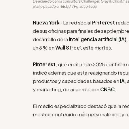
De acuerdo con la consultora Challenger, Gray & Christmas
el año pasado en EE.UU. / Foto: cortesía
Nueva York-
La red social
Pinterest
reduci
de sus oficinas para finales de septiembre
desarrollo de la
inteligencia artificial (IA)
,
un 8 % en
Wall Street
este martes.
Pinterest
, que en abril de 2025 contaba
indicó además que está reasignando recur
productos y capacidades basados en
IA
,
y marketing, de acuerdo con
CNBC
.
El medio especializado destacó que la red
mostrar contenido más personalizado y rel