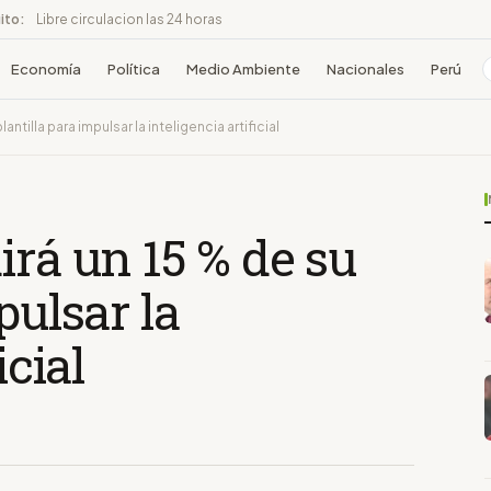
ito:
Libre circulacion las 24 horas
Economía
Política
Medio Ambiente
Nacionales
Perú
ntilla para impulsar la inteligencia artificial
irá un 15 % de su
pulsar la
icial