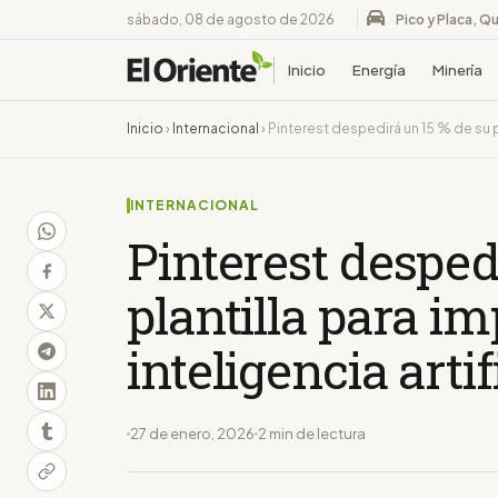
sábado, 08 de agosto de 2026
Pico y Placa, Qu
Inicio
Energía
Minería
Inicio
›
Internacional
›
Pinterest despedirá un 15 % de su pla
INTERNACIONAL
Pinterest desped
plantilla para im
inteligencia artif
27 de enero, 2026
2 min de lectura