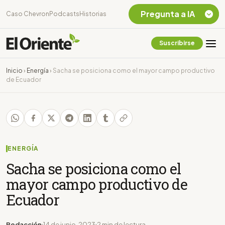
Pregunta a IA
Caso Chevron
Podcasts
Historias
Suscribirse
Quiero Información
sobre el Caso
Inicio
›
Energía
›
Sacha se posiciona como el mayor campo productivo
Chevron Ecuador
de Ecuador
Listar destinos
turísticos de la
Amazonia Ecuatoriana
¿En que consiste la
tasa minera que rige en
Ecuador?
ENERGÍA
Sacha se posiciona como el
mayor campo productivo de
Ecuador
Redacción
14 de junio, 2023
2 min de lectura