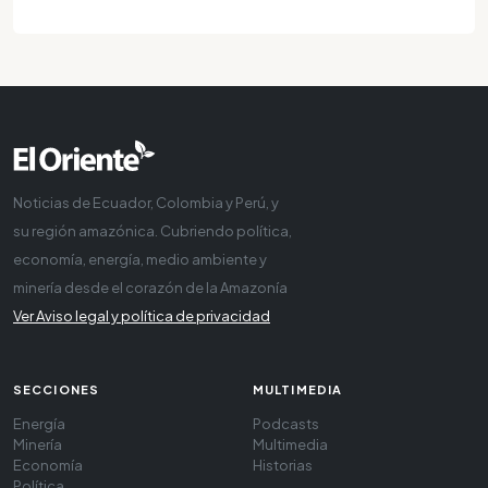
Noticias de Ecuador, Colombia y Perú, y
su región amazónica. Cubriendo política,
economía, energía, medio ambiente y
minería desde el corazón de la Amazonía
Ver Aviso legal y política de privacidad
SECCIONES
MULTIMEDIA
Energía
Podcasts
Minería
Multimedia
Economía
Historias
Política