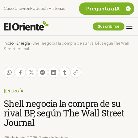
Pregunta a IA
Caso Chevron
Podcasts
Historias
Suscribirse
Quiero Información
sobre el Caso
Inicio
›
Energía
›
Shell negocia la compra de su rival BP, según The Wall
Chevron Ecuador
Street Journal
Listar destinos
turísticos de la
Amazonia Ecuatoriana
¿En que consiste la
tasa minera que rige en
Ecuador?
ENERGÍA
Shell negocia la compra de su
rival BP, según The Wall Street
Journal
25 de junio, 2025
2 min de lectura