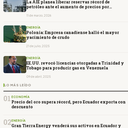
La AIE planea liberar reservas récord de
petróleo ante el aumento de precios por
conflicto en Irán
11 de marzo, 2026
ENERGÍA
Polonia: Empresa canadiense halló el mayor
yacimiento de crudo
21 de julio, 2025
ENERGÍA
EE.UU. revocó licencias otorgadas a Trinidad y
Tobago para producir gas en Venezuela
09 de abril, 2025
LO MÁS LEÍDO
01
ECONOMÍA
Precio del oro supera récord, pero Ecuador exporta con
descuento
02
ENERGÍA
Gran Tierra Energy venderá sus activos en Ecuador y