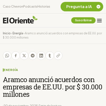
Pregunta a IA
Caso Chevron
Podcasts
Historias
Suscribirse
Quiero Información
sobre el Caso
Inicio
›
Energía
›
Aramco anunció acuerdos con empresas de EE.UU. por
Chevron Ecuador
$ 30.000 millones
Listar destinos
turísticos de la
Amazonia Ecuatoriana
¿En que consiste la
tasa minera que rige en
Ecuador?
ENERGÍA
Aramco anunció acuerdos con
empresas de EE.UU. por $ 30.000
millones
20 de noviembre, 2025
2 min de lectura