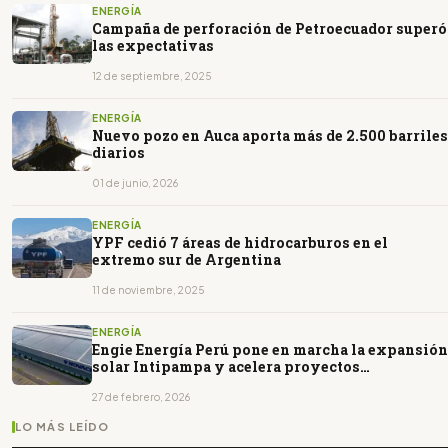
ENERGÍA
Campaña de perforación de Petroecuador superó
las expectativas
12 de septiembre, 2025
ENERGÍA
Nuevo pozo en Auca aporta más de 2.500 barriles
diarios
01 de junio, 2026
ENERGÍA
YPF cedió 7 áreas de hidrocarburos en el
extremo sur de Argentina
11 de noviembre, 2025
ENERGÍA
Engie Energía Perú pone en marcha la expansión
solar Intipampa y acelera proyectos
Hanaqpampa y Alpamayo
27 de febrero, 2026
LO MÁS LEÍDO