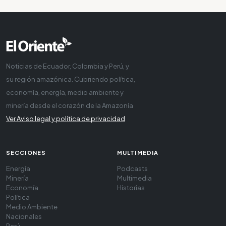
Noticias de Ecuador, Colombia y Perú, y
su región amazónica. Cubriendo política,
economía, energía, medio ambiente y
minería desde el corazón de la Amazonía
Ver Aviso legal y política de privacidad
SECCIONES
MULTIMEDIA
Energía
Podcasts
Minería
Multimedia
Economía
Historias
Política
Medio Ambiente
Nacionales
Perú