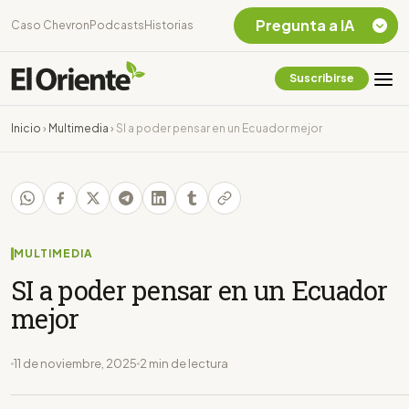
Pregunta a IA
Caso Chevron
Podcasts
Historias
Suscribirse
Quiero Información
sobre el Caso
Inicio
›
Multimedia
›
SI a poder pensar en un Ecuador mejor
Chevron Ecuador
Listar destinos
turísticos de la
Amazonia Ecuatoriana
¿En que consiste la
tasa minera que rige en
MULTIMEDIA
Ecuador?
SI a poder pensar en un Ecuador
mejor
11 de noviembre, 2025
2 min de lectura