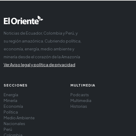
Noticias de Ecuador, Colombia y Perú, y
su región amazónica. Cubriendo política,
economía, energía, medio ambiente y
minería desde el corazón de la Amazonía
Ver Aviso legal y política de privacidad
SECCIONES
MULTIMEDIA
Energía
Podcasts
Minería
Multimedia
Economía
Historias
Política
Medio Ambiente
Nacionales
Perú
Colombia