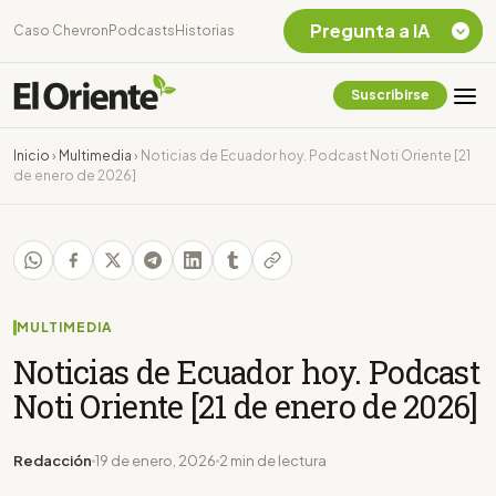
Pregunta a IA
Caso Chevron
Podcasts
Historias
Suscribirse
Quiero Información
sobre el Caso
Inicio
›
Multimedia
›
Noticias de Ecuador hoy. Podcast Noti Oriente [21
Chevron Ecuador
de enero de 2026]
Listar destinos
turísticos de la
Amazonia Ecuatoriana
¿En que consiste la
tasa minera que rige en
Ecuador?
MULTIMEDIA
Noticias de Ecuador hoy. Podcast
Noti Oriente [21 de enero de 2026]
Redacción
19 de enero, 2026
2 min de lectura