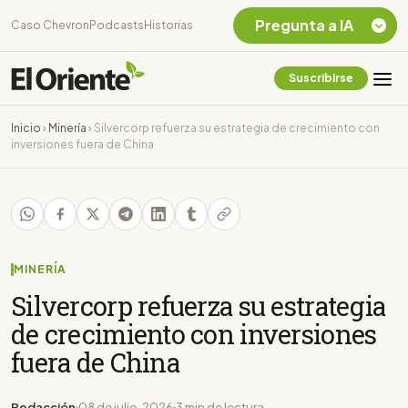
Pregunta a IA
Caso Chevron
Podcasts
Historias
Suscribirse
Quiero Información
sobre el Caso
Inicio
›
Minería
›
Silvercorp refuerza su estrategia de crecimiento con
Chevron Ecuador
inversiones fuera de China
Listar destinos
turísticos de la
Amazonia Ecuatoriana
¿En que consiste la
tasa minera que rige en
Ecuador?
MINERÍA
Silvercorp refuerza su estrategia
de crecimiento con inversiones
fuera de China
Redacción
08 de julio, 2026
3 min de lectura