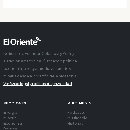
Noticias de Ecuador, Colombia y Perú, y
su región amazónica. Cubriendo política,
economía, energía, medio ambiente y
minería desde el corazón de la Amazonía
Ver Aviso legal y política de privacidad
SECCIONES
MULTIMEDIA
Energía
Podcasts
Minería
Multimedia
Economía
Historias
Política