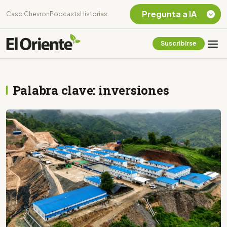
Pregunta a IA
Caso Chevron
Podcasts
Historias
Suscribirse
Quiero Información
sobre el Caso
Chevron Ecuador
Palabra clave: inversiones
Listar destinos
turísticos de la
Amazonia Ecuatoriana
¿En que consiste la
tasa minera que rige en
Ecuador?