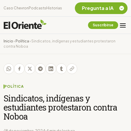
Pregunta a IA
Caso Chevron
Podcasts
Historias
Suscribirse
Quiero Información
sobre el Caso
Inicio
›
Política
›
Sindicatos, indígenas y estudiantes protestaron
Chevron Ecuador
contra Noboa
Listar destinos
turísticos de la
Amazonia Ecuatoriana
¿En que consiste la
tasa minera que rige en
Ecuador?
POLÍTICA
Sindicatos, indígenas y
estudiantes protestaron contra
Noboa
18 de noviembre, 2024
4 min de lectura