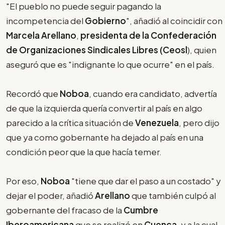
"El pueblo no puede seguir pagando la
incompetencia del
Gobierno
", añadió al coincidir con
Marcela Arellano
,
presidenta de la Confederación
de Organizaciones Sindicales Libres (Ceosl
), quien
aseguró que es "indignante lo que ocurre" en el país.
Recordó que
Noboa
, cuando era candidato, advertía
de que la izquierda quería convertir al país en algo
parecido a la crítica situación de
Venezuela
, pero dijo
que ya como gobernante ha dejado al país en una
condición peor que la que hacía temer.
Por eso,
Noboa
"tiene que dar el paso a un costado" y
dejar el poder, añadió
Arellano
que también culpó al
gobernante del fracaso de la
Cumbre
Iberoamericana
que se realizó en
Cuenca
, y a la cual