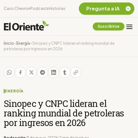
Pregunta a IA
Caso Chevron
Podcasts
Historias
Suscribirse
Quiero Información
sobre el Caso
Inicio
›
Energía
›
Sinopec y CNPC lideran el ranking mundial de
Chevron Ecuador
petroleras por ingresos en 2026
Listar destinos
turísticos de la
Amazonia Ecuatoriana
¿En que consiste la
tasa minera que rige en
Ecuador?
ENERGÍA
Sinopec y CNPC lideran el
ranking mundial de petroleras
por ingresos en 2026
Redacción
11 de mayo, 2026
2 min de lectura