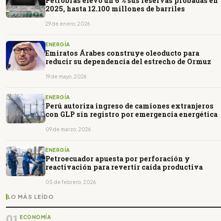
Petrobras elevó un 6 % sus reservas probadas en
2025, hasta 12.100 millones de barriles
29 de enero, 2026
ENERGÍA
Emiratos Árabes construye oleoducto para
reducir su dependencia del estrecho de Ormuz
19 de mayo, 2026
ENERGÍA
Perú autoriza ingreso de camiones extranjeros
con GLP sin registro por emergencia energética
09 de marzo, 2026
ENERGÍA
Petroecuador apuesta por perforación y
reactivación para revertir caída productiva
05 de febrero, 2026
LO MÁS LEÍDO
01
ECONOMÍA