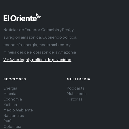
Noticias de Ecuador, Colombia y Perú, y
su región amazónica. Cubriendo política,
economía, energía, medio ambiente y
minería desde el corazón de la Amazonía
Ver Aviso legal y política de privacidad
SECCIONES
MULTIMEDIA
Energía
Podcasts
Minería
Multimedia
Economía
Historias
Política
Medio Ambiente
Nacionales
Perú
Colombia