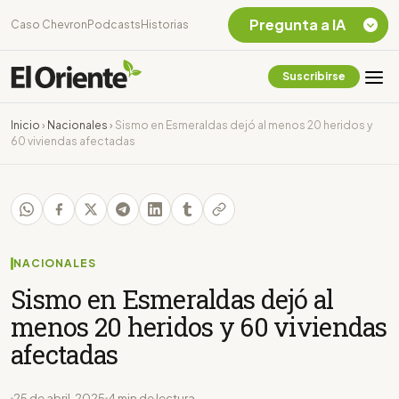
Pregunta a IA
Caso Chevron
Podcasts
Historias
Suscribirse
Quiero Información
sobre el Caso
Inicio
›
Nacionales
›
Sismo en Esmeraldas dejó al menos 20 heridos y
Chevron Ecuador
60 viviendas afectadas
Listar destinos
turísticos de la
Amazonia Ecuatoriana
¿En que consiste la
tasa minera que rige en
Ecuador?
NACIONALES
Sismo en Esmeraldas dejó al
menos 20 heridos y 60 viviendas
afectadas
25 de abril, 2025
4 min de lectura