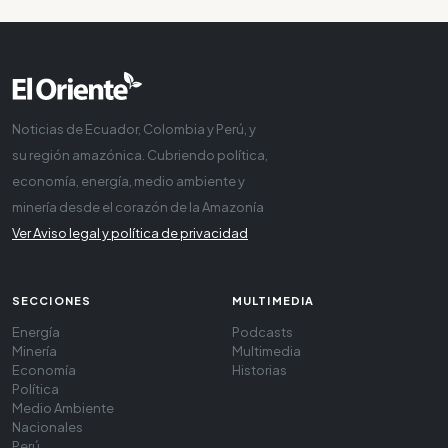
Noticias de Ecuador, Colombia y Perú, y
su región amazónica. Cubriendo política,
economía, energía, medio ambiente y
minería desde el corazón de la Amazonía
Ver Aviso legal y política de privacidad
SECCIONES
MULTIMEDIA
Energía
Podcasts
Minería
Multimedia
Economía
Historias
Política
Medio Ambiente
Nacionales
Perú