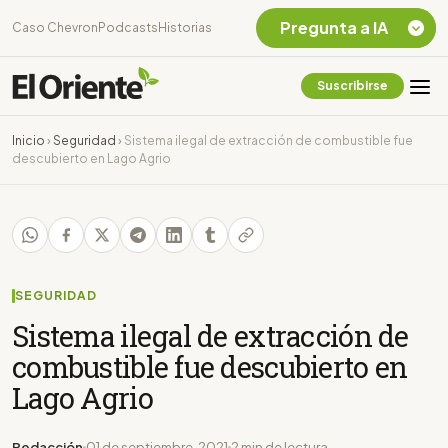
Pregunta a IA
Caso Chevron
Podcasts
Historias
Suscribirse
Quiero Información
sobre el Caso
Inicio
›
Seguridad
›
Sistema ilegal de extracción de combustible fue
Chevron Ecuador
descubierto en Lago Agrio
Listar destinos
turísticos de la
Amazonia Ecuatoriana
¿En que consiste la
tasa minera que rige en
Ecuador?
SEGURIDAD
Sistema ilegal de extracción de
combustible fue descubierto en
Lago Agrio
Redacción
01 de septiembre, 2021
2 min de lectura