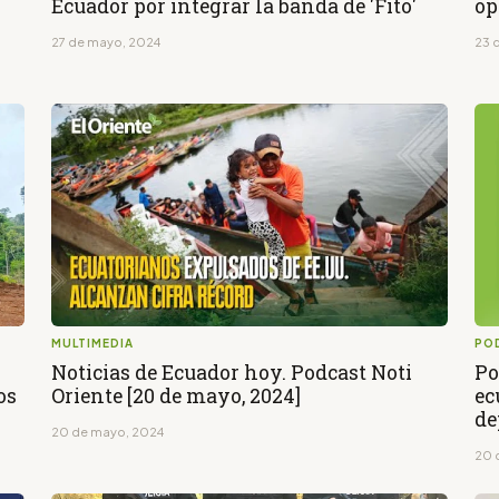
Ecuador por integrar la banda de 'Fito'
op
27 de mayo, 2024
23 
MULTIMEDIA
PO
Noticias de Ecuador hoy. Podcast Noti
Po
os
Oriente [20 de mayo, 2024]
ec
de
20 de mayo, 2024
20 