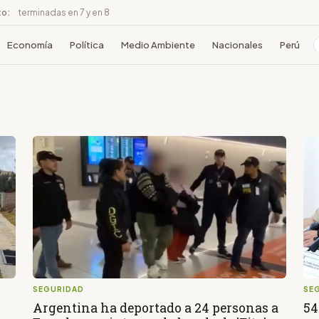
to:
terminadas en 7 y en 8
Economía
Política
Medio Ambiente
Nacionales
Perú
SEGURIDAD
SE
Argentina ha deportado a 24 personas a
54