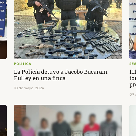
POLÍTICA
SE
La Policía detuvo a Jacobo Bucaram
11
Pulley en una finca
to
pr
10 de mayo, 2024
09 