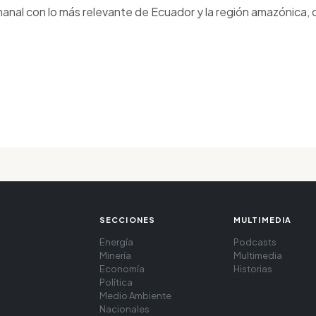
anal con lo más relevante de Ecuador y la región amazónica, d
SECCIONES
MULTIMEDIA
Energía
Podcasts
Minería
Multimedia
Economía
Historias
Política
Medio Ambiente
Nacionales