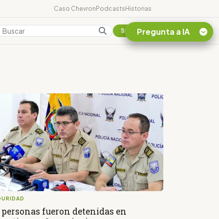
Caso Chevron
Podcasts
Historias
Pregunta a IA
Colombia
Suscribirse
Quiero Información
sobre el Caso
Chevron Ecuador
Listar destinos
turísticos de la
Amazonia Ecuatoriana
¿En que consiste la
tasa minera que rige en
Ecuador?
GURIDAD
 personas fueron detenidas en