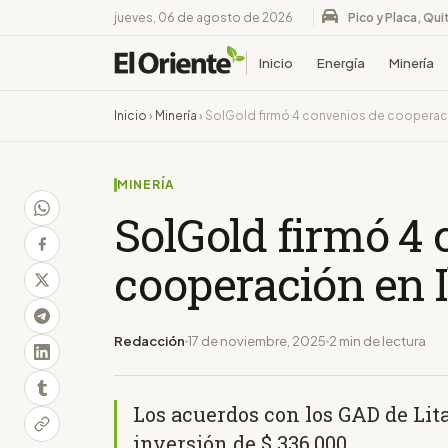
jueves, 06 de agosto de 2026
Pico y Placa, Qui
Inicio
Energía
Minería
Inicio
›
Minería
›
SolGold firmó 4 convenios de cooperaci
MINERÍA
SolGold firmó 4 
cooperación en 
Redacción
17 de noviembre, 2025
2 min de lectura
Los acuerdos con los GAD de Li
inversión de $ 336.000