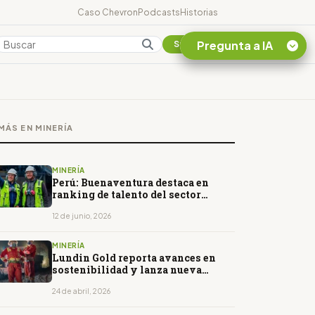
Caso Chevron
Podcasts
Historias
Pregunta a IA
Colombia
Suscribirse
Quiero Información
sobre el Caso
MÁS EN MINERÍA
Chevron Ecuador
Listar destinos
turísticos de la
MINERÍA
Amazonia Ecuatoriana
Perú: Buenaventura destaca en
ranking de talento del sector
¿En que consiste la
minero
tasa minera que rige en
12 de junio, 2026
Ecuador?
MINERÍA
Lundin Gold reporta avances en
sostenibilidad y lanza nueva
estrategia al 2030
24 de abril, 2026