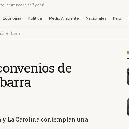
to:
terminadas en 7 y en 8
Economía
Política
Medio Ambiente
Nacionales
Perú
ón en Ibarra
convenios de
Ibarra
ta y La Carolina contemplan una