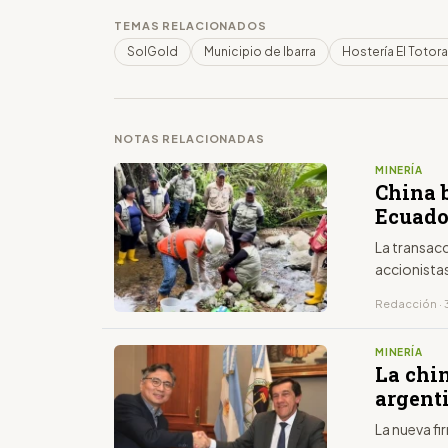
TEMAS RELACIONADOS
SolGold
Municipio de Ibarra
Hostería El Totora
NOTAS RELACIONADAS
MINERÍA
China 
Ecuado
La transacc
accionistas
Redacción · 
MINERÍA
La chi
argent
La nueva fi