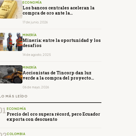
ECONOMÍA
Los bancos centrales aceleran la
compra de oro ante la
incertidumbre global
17 de junio, 2026
MINERÍA
Minería: entre la oportunidad y los
desafíos
14 de agosto, 2025
MINERÍA
Accionistas de Tincorp dan luz
verde a la compra del proyecto
Santa Bárbara
06 de mayo, 2026
LO MÁS LEÍDO
01
ECONOMÍA
Precio del oro supera récord, pero Ecuador
exporta con descuento
02
COLOMBIA