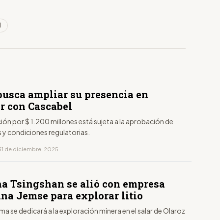
l
busca ampliar su presencia en
r con Cascabel
ión por $ 1.200 millones está sujeta a la aprobación de
 y condiciones regulatorias.
31 de diciembre, 2025
na Tsingshan se alió con empresa
ina Jemse para explorar litio
rma se dedicará a la exploración minera en el salar de Olaroz