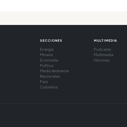
SECCIONES
MULTIMEDIA
Energía
Podcasts
Minería
Multimedia
Economía
Historias
Política
Medio Ambiente
Nacionales
Perú
Colombia