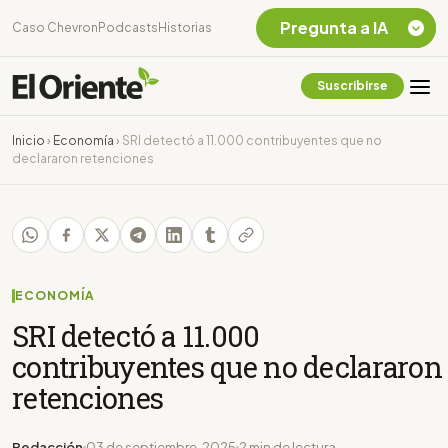
Pregunta a IA
Caso Chevron
Podcasts
Historias
Suscribirse
Quiero Información
sobre el Caso
Inicio
›
Economía
›
SRI detectó a 11.000 contribuyentes que no
Chevron Ecuador
declararon retenciones
Listar destinos
turísticos de la
Amazonia Ecuatoriana
¿En que consiste la
tasa minera que rige en
Ecuador?
ECONOMÍA
SRI detectó a 11.000
contribuyentes que no declararon
retenciones
Redacción
03 de septiembre, 2025
2 min de lectura