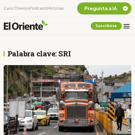
Pregunta a IA
Caso Chevron
Podcasts
Historias
Suscribirse
Quiero Información
sobre el Caso
Chevron Ecuador
Palabra clave: SRI
Listar destinos
turísticos de la
Amazonia Ecuatoriana
¿En que consiste la
tasa minera que rige en
Ecuador?