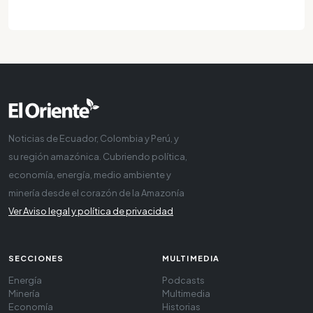
Noticias de Ecuador, Colombia y Perú, y
su región amazónica. Cubriendo política,
economía, energía, medio ambiente y
minería desde el corazón de la Amazonía
Ver Aviso legal y política de privacidad
SECCIONES
MULTIMEDIA
Energía
Podcasts
Minería
Multimedia
Economía
Historias