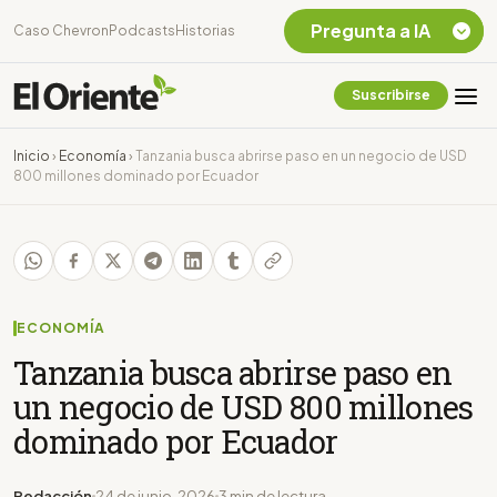
Pregunta a IA
Caso Chevron
Podcasts
Historias
Suscribirse
Quiero Información
sobre el Caso
Inicio
›
Economía
›
Tanzania busca abrirse paso en un negocio de USD
Chevron Ecuador
800 millones dominado por Ecuador
Listar destinos
turísticos de la
Amazonia Ecuatoriana
¿En que consiste la
tasa minera que rige en
Ecuador?
ECONOMÍA
Tanzania busca abrirse paso en
un negocio de USD 800 millones
dominado por Ecuador
Redacción
24 de junio, 2026
3 min de lectura