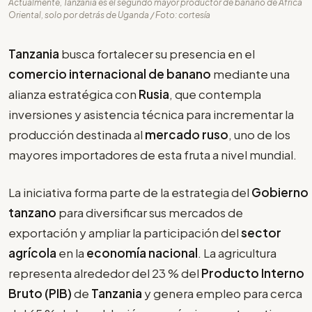
Actualmente, Tanzania es el segundo mayor productor de banano de África
Oriental, solo por detrás de Uganda / Foto: cortesía
Tanzania
busca fortalecer su presencia en el
comercio internacional de banano
mediante una
alianza estratégica con
Rusia
, que contempla
inversiones y asistencia técnica para incrementar la
producción destinada al
mercado ruso
, uno de los
mayores importadores de esta fruta a nivel mundial.
La iniciativa forma parte de la estrategia del
Gobierno
tanzano
para diversificar sus mercados de
exportación y ampliar la participación del
sector
agrícola
en la
economía nacional
. La agricultura
representa alrededor del 23 % del
Producto Interno
Bruto (PIB)
de
Tanzania
y genera empleo para cerca