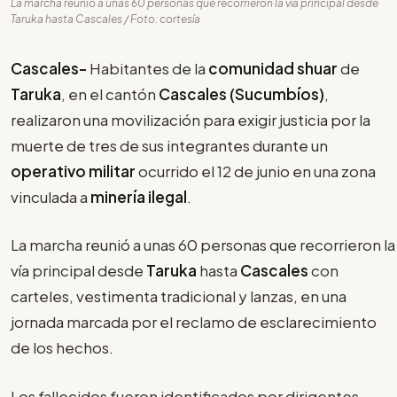
La marcha reunió a unas 60 personas que recorrieron la vía principal desde
Taruka hasta Cascales / Foto: cortesía
Cascales-
Habitantes de la
comunidad shuar
de
Taruka
, en el cantón
Cascales (Sucumbíos)
,
realizaron una movilización para exigir justicia por la
muerte de tres de sus integrantes durante un
operativo militar
ocurrido el 12 de junio en una zona
vinculada a
minería ilegal
.
La marcha reunió a unas 60 personas que recorrieron la
vía principal desde
Taruka
hasta
Cascales
con
carteles, vestimenta tradicional y lanzas, en una
jornada marcada por el reclamo de esclarecimiento
de los hechos.
Los fallecidos fueron identificados por dirigentes