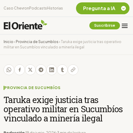
Pregunta a IA
Caso Chevron
Podcasts
Historias
Suscribirse
Quiero Información
sobre el Caso
Inicio
›
Provincia de Sucumbíos
›
Taruka exige justicia tras operativo
Chevron Ecuador
militar en Sucumbíos vinculado a minería ilegal
Listar destinos
turísticos de la
Amazonia Ecuatoriana
¿En que consiste la
tasa minera que rige en
Ecuador?
PROVINCIA DE SUCUMBÍOS
Taruka exige justicia tras
operativo militar en Sucumbíos
vinculado a minería ilegal
Redacción
19 de junio, 2026
3 min de lectura