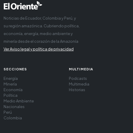
Noticias de Ecuador, Colombia y Perú, y
su región amazónica. Cubriendo política,
economía, energía, medio ambiente y
minería desde el corazón de la Amazonía
Ver Aviso legal y política de privacidad
SECCIONES
MULTIMEDIA
Energía
Podcasts
Minería
Multimedia
Economía
Historias
Política
Medio Ambiente
Nacionales
Perú
Colombia