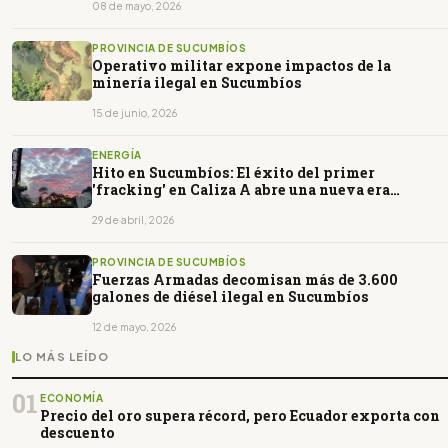
08 de mayo, 2026
PROVINCIA DE SUCUMBÍOS
Operativo militar expone impactos de la
minería ilegal en Sucumbíos
15 de junio, 2026
ENERGÍA
Hito en Sucumbíos: El éxito del primer
'fracking' en Caliza A abre una nueva era
petrolera en Ecuador
29 de abril, 2026
PROVINCIA DE SUCUMBÍOS
Fuerzas Armadas decomisan más de 3.600
galones de diésel ilegal en Sucumbíos
12 de mayo, 2026
LO MÁS LEÍDO
01
ECONOMÍA
Precio del oro supera récord, pero Ecuador exporta con
descuento