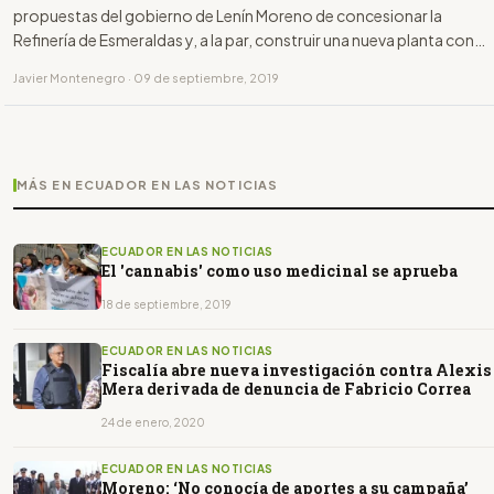
propuestas del gobierno de Lenín Moreno de concesionar la
Refinería de Esmeraldas y, a la par, construir una nueva planta con
inversión privada.
Javier Montenegro · 09 de septiembre, 2019
MÁS EN ECUADOR EN LAS NOTICIAS
ECUADOR EN LAS NOTICIAS
El 'cannabis' como uso medicinal se aprueba
18 de septiembre, 2019
ECUADOR EN LAS NOTICIAS
Fiscalía abre nueva investigación contra Alexis
Mera derivada de denuncia de Fabricio Correa
24 de enero, 2020
ECUADOR EN LAS NOTICIAS
Moreno: ‘No conocía de aportes a su campaña’