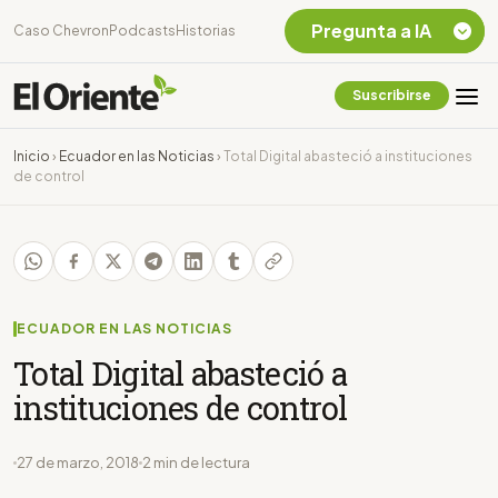
Pregunta a IA
Caso Chevron
Podcasts
Historias
Suscribirse
Quiero Información
sobre el Caso
Inicio
›
Ecuador en las Noticias
›
Total Digital abasteció a instituciones
Chevron Ecuador
de control
Listar destinos
turísticos de la
Amazonia Ecuatoriana
¿En que consiste la
tasa minera que rige en
Ecuador?
ECUADOR EN LAS NOTICIAS
Total Digital abasteció a
instituciones de control
27 de marzo, 2018
2 min de lectura