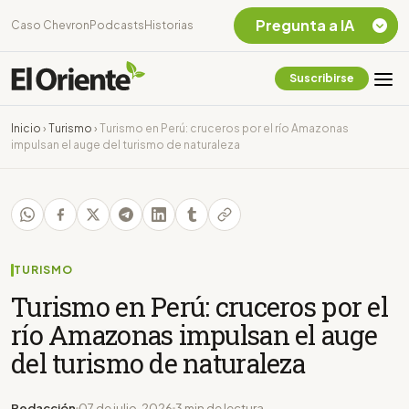
Pregunta a IA
Caso Chevron
Podcasts
Historias
Suscribirse
Quiero Información
sobre el Caso
Inicio
›
Turismo
›
Turismo en Perú: cruceros por el río Amazonas
Chevron Ecuador
impulsan el auge del turismo de naturaleza
Listar destinos
turísticos de la
Amazonia Ecuatoriana
¿En que consiste la
tasa minera que rige en
Ecuador?
TURISMO
Turismo en Perú: cruceros por el
río Amazonas impulsan el auge
del turismo de naturaleza
Redacción
07 de julio, 2026
3 min de lectura