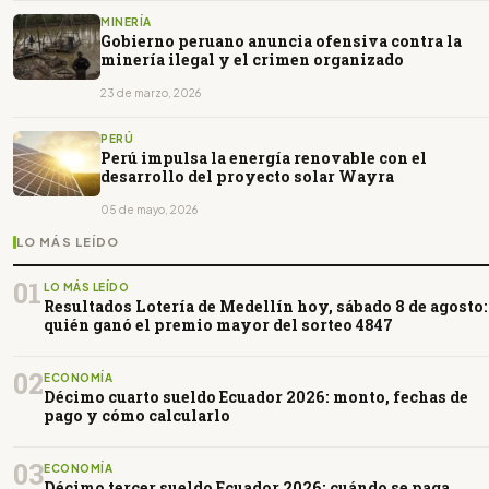
MINERÍA
Gobierno peruano anuncia ofensiva contra la
minería ilegal y el crimen organizado
23 de marzo, 2026
PERÚ
Perú impulsa la energía renovable con el
desarrollo del proyecto solar Wayra
05 de mayo, 2026
LO MÁS LEÍDO
01
LO MÁS LEÍDO
Resultados Lotería de Medellín hoy, sábado 8 de agosto:
quién ganó el premio mayor del sorteo 4847
02
ECONOMÍA
Décimo cuarto sueldo Ecuador 2026: monto, fechas de
pago y cómo calcularlo
03
ECONOMÍA
Décimo tercer sueldo Ecuador 2026: cuándo se paga,