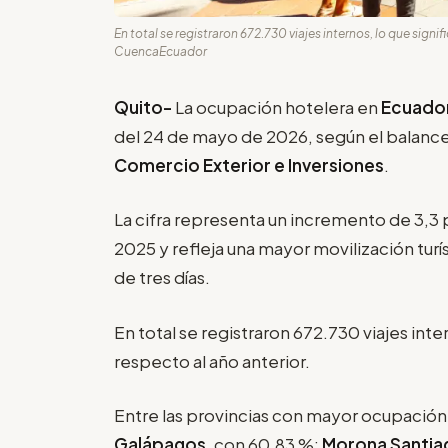
En total se registraron 672.730 viajes internos, lo que signi
CuencaEcuador
Quito-
La ocupación hotelera en
Ecuado
del 24 de mayo de 2026, según el balanc
Comercio Exterior e Inversiones
.
La cifra representa un incremento de 3,3
2025 y refleja una mayor movilización turís
de tres días.
En total se registraron 672.730 viajes inte
respecto al año anterior.
Entre las provincias con mayor ocupació
Galápagos
, con 60,83 %;
Morona
Santia