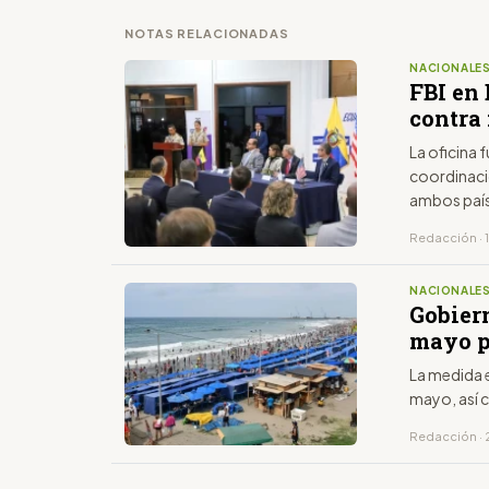
NOTAS RELACIONADAS
NACIONALE
FBI en
contra 
La oficina 
coordinació
ambos paí
Redacción · 
NACIONALE
Gobiern
mayo p
La medida e
mayo, así 
Redacción · 2