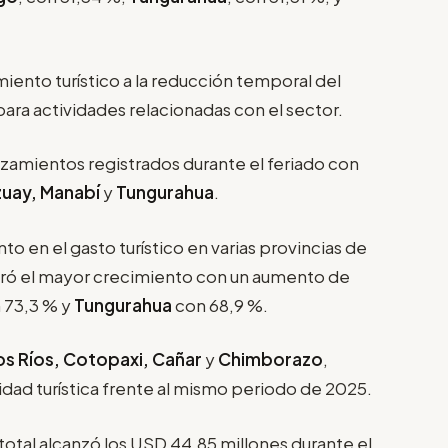
iento turístico a la reducción temporal del
para actividades relacionadas con el sector.
amientos registrados durante el feriado con
zuay, Manabí
y
Tungurahua
.
o en el gasto turístico en varias provincias de
tró el mayor crecimiento con un aumento de
 73,3 % y
Tungurahua
con 68,9 %.
os Ríos, Cotopaxi, Cañar
y
Chimborazo
,
dad turística frente al mismo periodo de 2025.
o total alcanzó los USD 44,85 millones durante el