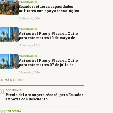
NACIONALES
Ecuador refuerza capacidades
militares con apoyo tecnológico de
Estados Unidos
01 de abril, 2026
NACIONALES
Así será el Pico y Placa en Quito
para este martes 19 de mayo de
2026: horarios y restricciones
18 de mayo, 2026
NACIONALES
Así será el Pico y Placa en Quito
para este martes 07 de julio de
2026: horarios y restricciones
06 de julio, 2026
LO MÁS LEÍDO
01
ECONOMÍA
Precio del oro supera récord, pero Ecuador
exporta con descuento
02
COLOMBIA