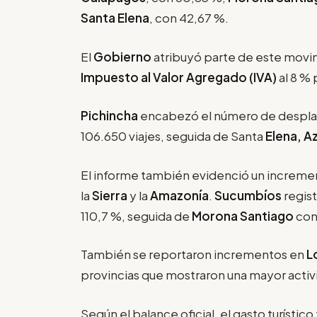
Santa Elena
, con 42,67 %.
El
Gobierno
atribuyó parte de este movim
Impuesto al Valor Agregado (IVA)
al 8 % 
Pichincha
encabezó el número de desplaz
106.650 viajes, seguida de Santa
Elena, A
El informe también evidenció un increment
la
Sierra
y la
Amazonía
.
Sucumbíos
regis
110,7 %, seguida de
Morona Santiago
con
También se reportaron incrementos en
L
provincias que mostraron una mayor activi
Según el balance oficial, el gasto turístic