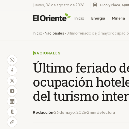
jueves, 06 de agosto de 2026
Pico y Placa, Qui
Inicio
Energía
Minería
Inicio
›
Nacionales
›
Último feriado dejó mayor ocupación
NACIONALES
Último feriado 
ocupación hotel
del turismo inte
Redacción
26 de mayo, 2026
2 min de lectura