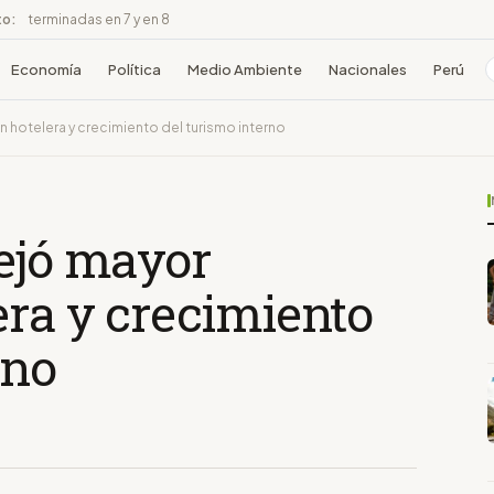
to:
terminadas en 7 y en 8
Economía
Política
Medio Ambiente
Nacionales
Perú
 hotelera y crecimiento del turismo interno
dejó mayor
era y crecimiento
rno