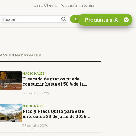
Caso Chevron
Podcasts
Historias
Pregunta a IA
Colombia
Suscribirse
Quiero Información
sobre el Caso
MÁS EN NACIONALES
Chevron Ecuador
Listar destinos
turísticos de la
NACIONALES
Amazonia Ecuatoriana
El secado de granos puede
consumir hasta el 50 % de la
¿En que consiste la
energía en la producción agrícola
tasa minera que rige en
12 de marzo, 2026
Ecuador?
NACIONALES
Pico y Placa Quito para este
miércoles 29 de julio de 2026:
horarios y restricciones
28 de julio, 2026