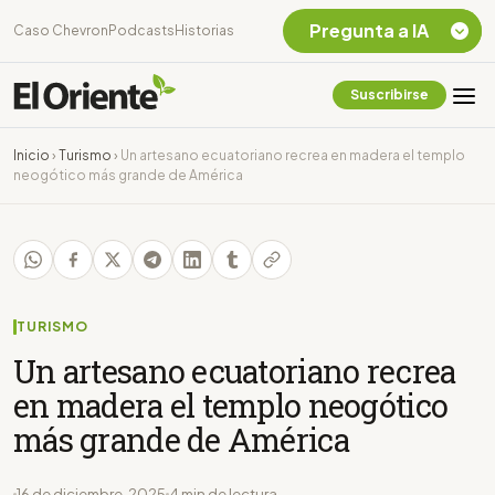
Pregunta a IA
Caso Chevron
Podcasts
Historias
Suscribirse
Quiero Información
sobre el Caso
Inicio
›
Turismo
›
Un artesano ecuatoriano recrea en madera el templo
Chevron Ecuador
neogótico más grande de América
Listar destinos
turísticos de la
Amazonia Ecuatoriana
¿En que consiste la
tasa minera que rige en
Ecuador?
TURISMO
Un artesano ecuatoriano recrea
en madera el templo neogótico
más grande de América
16 de diciembre, 2025
4 min de lectura