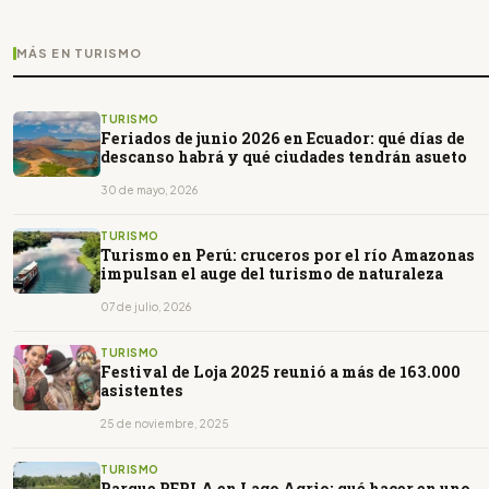
MÁS EN TURISMO
TURISMO
Feriados de junio 2026 en Ecuador: qué días de
descanso habrá y qué ciudades tendrán asueto
30 de mayo, 2026
TURISMO
Turismo en Perú: cruceros por el río Amazonas
impulsan el auge del turismo de naturaleza
07 de julio, 2026
TURISMO
Festival de Loja 2025 reunió a más de 163.000
asistentes
25 de noviembre, 2025
TURISMO
Parque PERLA en Lago Agrio: qué hacer en uno