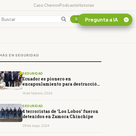
Caso Chevron
Podcasts
Historias
Pregunta a IA
Colombia
Suscribirse
Quiero Información
sobre el Caso
MÁS EN SEGURIDAD
Chevron Ecuador
Listar destinos
turísticos de la
SEGURIDAD
Amazonia Ecuatoriana
Ecuador es pionero en
encapsulamiento para destrucción
¿En que consiste la
de droga
tasa minera que rige en
14 de febrero, 2024
Ecuador?
SEGURIDAD
4 terroristas de ‘Los Lobos’ fueron
detenidos en Zamora Chinchipe
09 de mayo, 2024