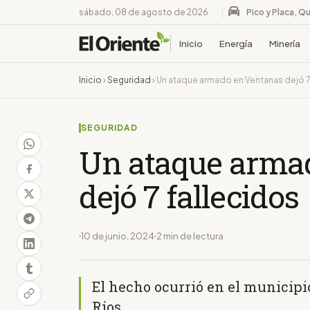
sábado, 08 de agosto de 2026
Pico y Placa, Qu
Inicio
Energía
Minería
Inicio
›
Seguridad
›
Un ataque armado en Ventanas dejó 7
SEGURIDAD
Un ataque arma
dejó 7 fallecidos
10 de junio, 2024
2 min de lectura
El hecho ocurrió en el municipi
Ríos