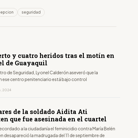
cepcion
seguridad
to y cuatro heridos tras el motín en
el de Guayaquil
stro de Seguridad, Lyonel Calderón aseveró que la
n ese centro penitenciario está bajo control
o, 2024
res de la soldado Aidita Ati
en que fue asesinada en el cuartel
recordado a la ciudadanía el feminicidio contra María Belén
ien desapareció la madrugada del 11 de septiembre de