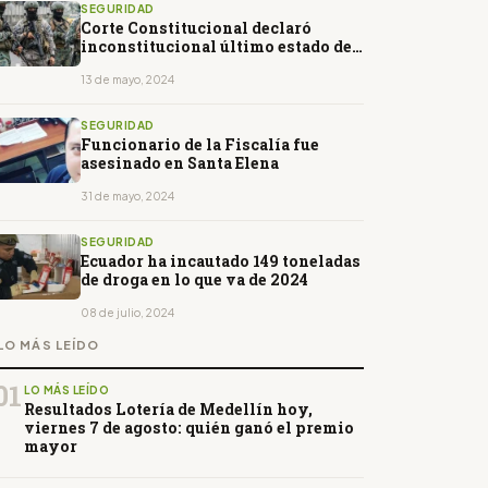
SEGURIDAD
Corte Constitucional declaró
inconstitucional último estado de
excepción
13 de mayo, 2024
SEGURIDAD
Funcionario de la Fiscalía fue
asesinado en Santa Elena
31 de mayo, 2024
SEGURIDAD
Ecuador ha incautado 149 toneladas
de droga en lo que va de 2024
08 de julio, 2024
LO MÁS LEÍDO
01
LO MÁS LEÍDO
Resultados Lotería de Medellín hoy,
viernes 7 de agosto: quién ganó el premio
mayor