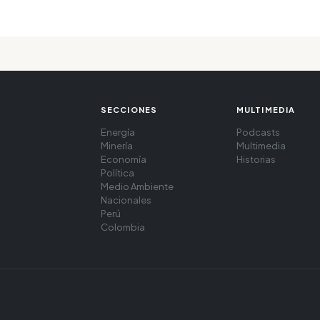
SECCIONES
MULTIMEDIA
Energía
Podcasts
Minería
Multimedia
Economía
Historias
Política
Medio Ambiente
Nacionales
Perú
Colombia