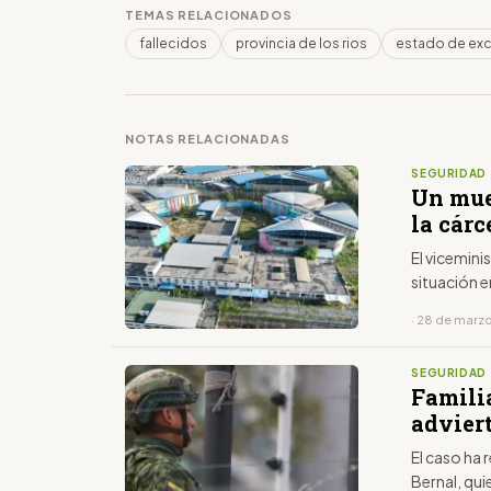
TEMAS RELACIONADOS
fallecidos
provincia de los rios
estado de ex
NOTAS RELACIONADAS
SEGURIDAD
Un muer
la cárc
El vicemini
situación e
· 28 de marz
SEGURIDAD
Familia
adviert
El caso ha 
Bernal, qu