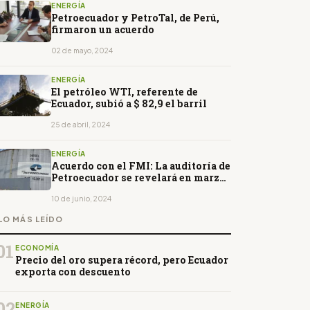
ENERGÍA
Petroecuador y PetroTal, de Perú,
firmaron un acuerdo
02 de mayo, 2024
ENERGÍA
El petróleo WTI, referente de
Ecuador, subió a $ 82,9 el barril
25 de abril, 2024
ENERGÍA
Acuerdo con el FMI: La auditoría de
Petroecuador se revelará en marzo
de 2025
10 de junio, 2024
LO MÁS LEÍDO
01
ECONOMÍA
Precio del oro supera récord, pero Ecuador
exporta con descuento
02
ENERGÍA