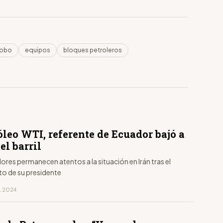
robo
equipos
bloques petroleros
óleo WTI, referente de Ecuador bajó a
 el barril
res permanecen atentos a la situación en Irán tras el
to de su presidente
, 2024