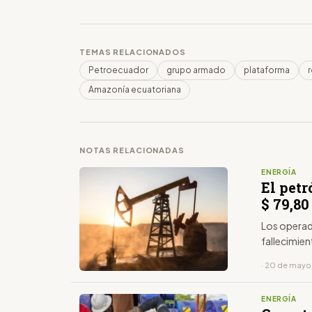
TEMAS RELACIONADOS
Petroecuador
grupo armado
plataforma
Amazonía ecuatoriana
NOTAS RELACIONADAS
ENERGÍA
El petr
$ 79,80
Los operado
fallecimien
· 20 de mayo
ENERGÍA