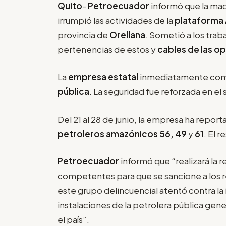
Quito
-
Petroecuador
informó que la mad
irrumpió las actividades de la
plataforma 
provincia de
Orellana
. Sometió a los traba
pertenencias de estos y
cables de las o
La
empresa estatal
inmediatamente comun
pública
. La seguridad fue reforzada en el s
Del 21 al 28 de junio, la empresa ha repor
petroleros amazónicos 56, 49
y
61
. El 
Petroecuador
informó que “realizará la r
competentes para que se sancione a los 
este grupo delincuencial atentó contra la 
instalaciones de la petrolera pública ge
el país”.