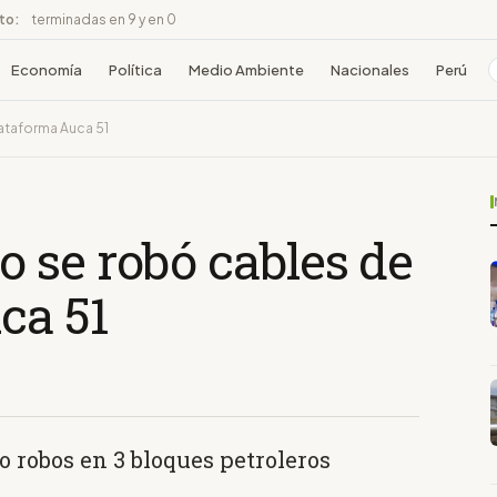
ito:
terminadas en 9 y en 0
Economía
Política
Medio Ambiente
Nacionales
Perú
ataforma Auca 51
 se robó cables de
ca 51
 robos en 3 bloques petroleros