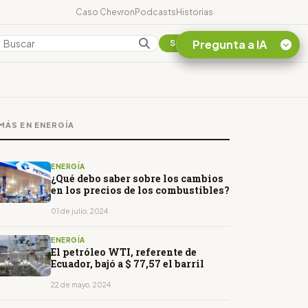
Caso Chevron
Podcasts
Historias
Pregunta a IA
Colombia
Suscribirse
Quiero Información
sobre el Caso
MÁS EN ENERGÍA
Chevron Ecuador
Listar destinos
turísticos de la
ENERGÍA
Amazonia Ecuatoriana
¿Qué debo saber sobre los cambios
en los precios de los combustibles?
¿En que consiste la
tasa minera que rige en
01 de julio, 2024
Ecuador?
ENERGÍA
El petróleo WTI, referente de
Ecuador, bajó a $ 77,57 el barril
22 de mayo, 2024