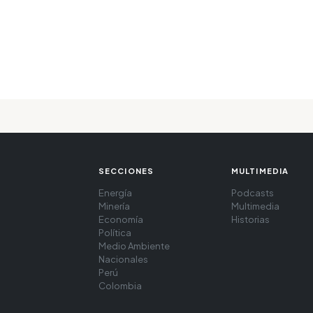
SECCIONES
MULTIMEDIA
Energía
Podcasts
Minería
Multimedia
Economía
Historias
Política
Medio Ambiente
Nacionales
Perú
Colombia