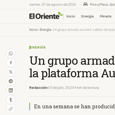
viernes, 07 de agosto de 2026
Pico y Placa, Qu
Inicio
Energía
Minería
Inicio
›
Energía
›
Un grupo armado se robó cables de la pl
ENERGÍA
Un grupo armado
la plataforma Au
Redacción
01 de julio, 2024
1 min de lectura
En una semana se han producido