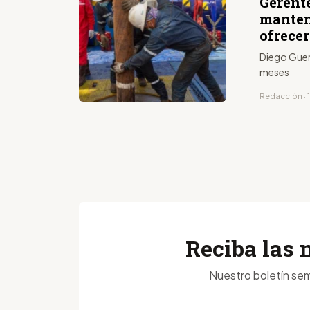
Gerent
manten
ofrecer
Diego Guer
meses
Redacción · 1
Reciba las 
Nuestro boletín sem