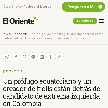
Pregunta a IA
Caso Chevron
Podcasts
Historias
Suscribirse
Quiero Información
sobre el Caso
Inicio
›
Economía
›
Un prófugo ecuatoriano y un creador de trolls están
Chevron Ecuador
detrás del candidato de extrema izquierda en Colombia
Listar destinos
turísticos de la
Amazonia Ecuatoriana
¿En que consiste la
tasa minera que rige en
Ecuador?
ECONOMÍA
Un prófugo ecuatoriano y un
creador de trolls están detrás del
candidato de extrema izquierda
en Colombia