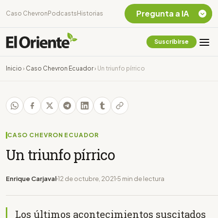
Pregunta a IA
Caso Chevron
Podcasts
Historias
Suscribirse
Quiero Información
sobre el Caso
Inicio
›
Caso Chevron Ecuador
›
Un triunfo pírrico
Chevron Ecuador
Listar destinos
turísticos de la
Amazonia Ecuatoriana
¿En que consiste la
tasa minera que rige en
CASO CHEVRON ECUADOR
Ecuador?
Un triunfo pírrico
Enrique Carjaval
12 de octubre, 2021
5 min de lectura
Los últimos acontecimientos suscitados