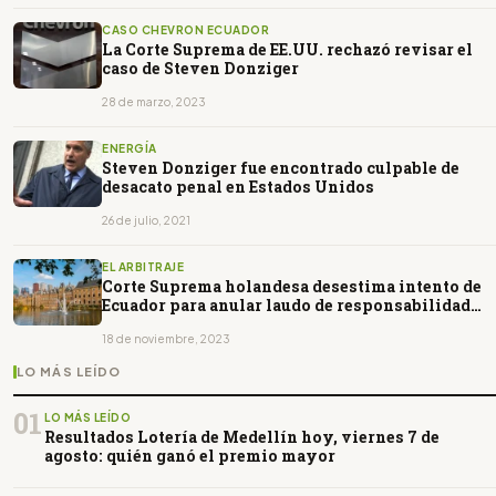
CASO CHEVRON ECUADOR
La Corte Suprema de EE.UU. rechazó revisar el
caso de Steven Donziger
28 de marzo, 2023
ENERGÍA
Steven Donziger fue encontrado culpable de
desacato penal en Estados Unidos
26 de julio, 2021
EL ARBITRAJE
Corte Suprema holandesa desestima intento de
Ecuador para anular laudo de responsabilidad
Chevron en Ecuador
18 de noviembre, 2023
LO MÁS LEÍDO
01
LO MÁS LEÍDO
Resultados Lotería de Medellín hoy, viernes 7 de
agosto: quién ganó el premio mayor