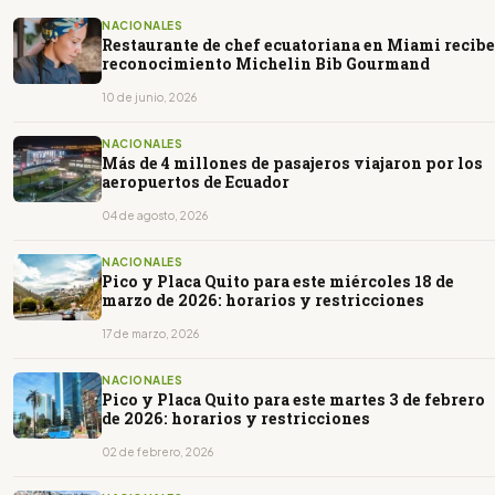
NACIONALES
Restaurante de chef ecuatoriana en Miami recibe
reconocimiento Michelin Bib Gourmand
10 de junio, 2026
NACIONALES
Más de 4 millones de pasajeros viajaron por los
aeropuertos de Ecuador
04 de agosto, 2026
NACIONALES
Pico y Placa Quito para este miércoles 18 de
marzo de 2026: horarios y restricciones
17 de marzo, 2026
NACIONALES
Pico y Placa Quito para este martes 3 de febrero
de 2026: horarios y restricciones
02 de febrero, 2026