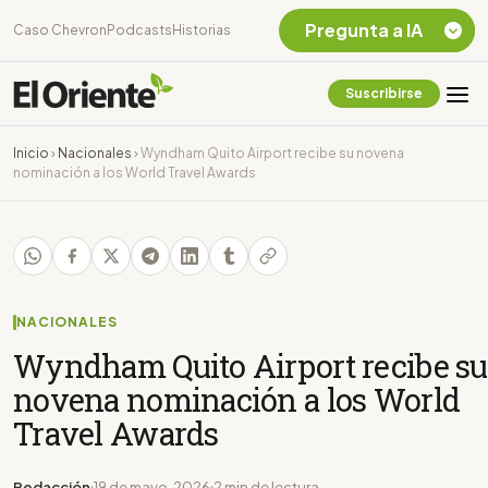
Pregunta a IA
Caso Chevron
Podcasts
Historias
Suscribirse
Quiero Información
sobre el Caso
Inicio
›
Nacionales
›
Wyndham Quito Airport recibe su novena
Chevron Ecuador
nominación a los World Travel Awards
Listar destinos
turísticos de la
Amazonia Ecuatoriana
¿En que consiste la
tasa minera que rige en
Ecuador?
NACIONALES
Wyndham Quito Airport recibe su
novena nominación a los World
Travel Awards
Redacción
19 de mayo, 2026
2 min de lectura