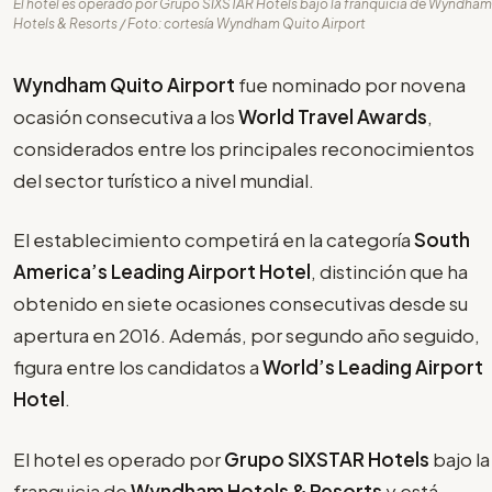
El hotel es operado por Grupo SIXSTAR Hotels bajo la franquicia de Wyndham
Hotels & Resorts / Foto: cortesía Wyndham Quito Airport
Wyndham Quito Airport
fue nominado por novena
ocasión consecutiva a los
World Travel Awards
,
considerados entre los principales reconocimientos
del sector turístico a nivel mundial.
El establecimiento competirá en la categoría
South
America’s Leading Airport Hotel
, distinción que ha
obtenido en siete ocasiones consecutivas desde su
apertura en 2016. Además, por segundo año seguido,
figura entre los candidatos a
World’s Leading Airport
Hotel
.
El hotel es operado por
Grupo SIXSTAR Hotels
bajo la
franquicia de
Wyndham Hotels & Resorts
y está