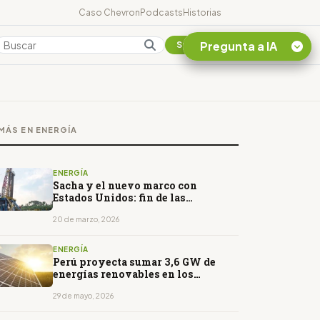
Caso Chevron
Podcasts
Historias
Pregunta a IA
Colombia
Suscribirse
Quiero Información
sobre el Caso
MÁS EN ENERGÍA
Chevron Ecuador
Listar destinos
turísticos de la
ENERGÍA
Amazonia Ecuatoriana
Sacha y el nuevo marco con
Estados Unidos: fin de las
¿En que consiste la
adjudicaciones directas
tasa minera que rige en
20 de marzo, 2026
Ecuador?
ENERGÍA
Perú proyecta sumar 3,6 GW de
energías renovables en los
próximos años
29 de mayo, 2026