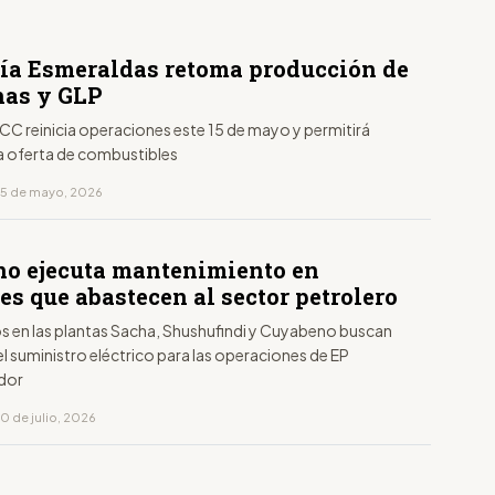
ría Esmeraldas retoma producción de
nas y GLP
CC reinicia operaciones este 15 de mayo y permitirá
a oferta de combustibles
15 de mayo, 2026
no ejecuta mantenimiento en
es que abastecen al sector petrolero
os en las plantas Sacha, Shushufindi y Cuyabeno buscan
el suministro eléctrico para las operaciones de EP
dor
0 de julio, 2026