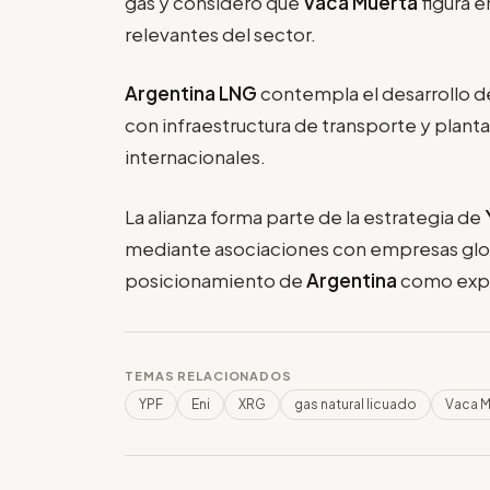
gas y consideró que
Vaca Muerta
figura 
relevantes del sector.
Argentina LNG
contempla el desarrollo de
con infraestructura de transporte y plan
internacionales.
La alianza forma parte de la estrategia de
mediante asociaciones con empresas globa
posicionamiento de
Argentina
como exp
TEMAS RELACIONADOS
YPF
Eni
XRG
gas natural licuado
Vaca M