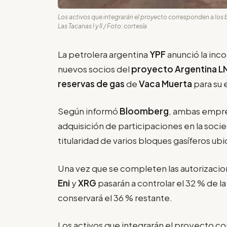
Los activos que integrarán el proyecto corresponden a los 
Las Tacanas I y II / Foto: cortesía
La petrolera argentina
YPF
anunció la inc
nuevos socios del
proyecto Argentina L
reservas de gas
de
Vaca Muerta
para su
Según informó
Bloomberg
, ambas empre
adquisición de participaciones en la soc
titularidad de varios bloques gasíferos ub
Una vez que se completen las autorizacione
Eni
y
XRG
pasarán a controlar el 32 % de 
conservará el 36 % restante.
Los activos que integrarán el proyecto c