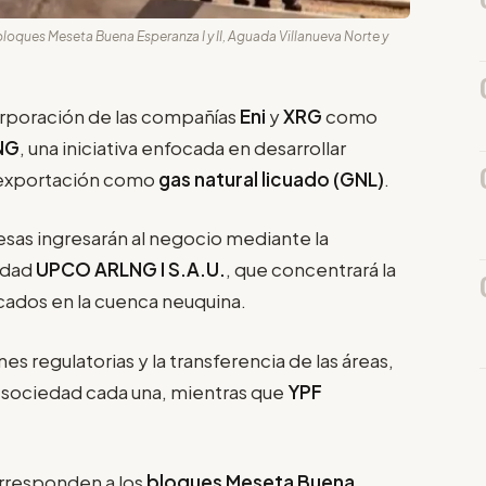
bloques Meseta Buena Esperanza I y II, Aguada Villanueva Norte y
orporación de las compañías
Eni
y
XRG
como
NG
, una iniciativa enfocada en desarrollar
 exportación como
gas natural licuado (GNL)
.
sas ingresarán al negocio mediante la
iedad
UPCO ARLNG I S.A.U.
, que concentrará la
icados en la cuenca neuquina.
s regulatorias y la transferencia de las áreas,
la sociedad cada una, mientras que
YPF
orresponden a los
bloques Meseta Buena