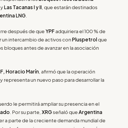
e
y
Las Tacanas I y II
, que estarán destinados
entina LNG
.
curre después de que
YPF
adquiriera el 100 % de
ar un intercambio de activos con
Pluspetrol
que
os bloques antes de avanzar en la asociación
F, Horacio Marín
, afirmó que la operación
y representa un nuevo paso para desarrollar la
uerdo le permitirá ampliar su presencia en el
cuado
. Por su parte,
XRG
señaló que
Argentina
r a parte de la creciente demanda mundial de