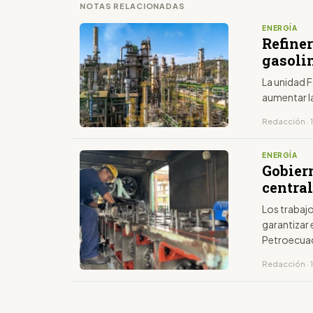
NOTAS RELACIONADAS
ENERGÍA
Refine
gasoli
La unidad F
aumentar l
Redacción · 
ENERGÍA
Gobier
central
Los trabaj
garantizar 
Petroecua
Redacción · 1