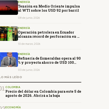
ENERGÍA
Tensión en Medio Oriente impulsa
al WTI sobre los USD 92 por barril
08 de junio, 2026
ENERGÍA
Operación petrolera en Ecuador
alcanza récord de perforación en el
campo Armadillo
10 de marzo, 2026
ENERGÍA
Refinería de Esmeraldas opera al 90
% y proyecta ahorro de USD 100
millones en diésel
03 de junio, 2026
LO MÁS LEÍDO
01
COLOMBIA
Precio del dólar en Colombia para este 5 de
agosto de 2026. Abrirá a la baja
02
ECONOMÍA