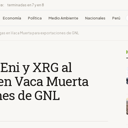
to:
terminadas en 7 y en 8
Economía
Política
Medio Ambiente
Nacionales
Perú
e gas en Vaca Muerta para exportaciones de GNL
 Eni y XRG al
 en Vaca Muerta
nes de GNL