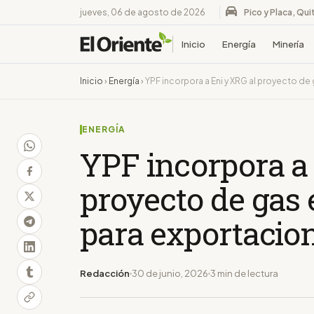
jueves, 06 de agosto de 2026
Pico y Placa, Qui
Inicio
Energía
Minería
Inicio
›
Energía
›
YPF incorpora a Eni y XRG al proyecto d
ENERGÍA
YPF incorpora a
proyecto de gas
para exportacio
Redacción
30 de junio, 2026
3 min de lectura