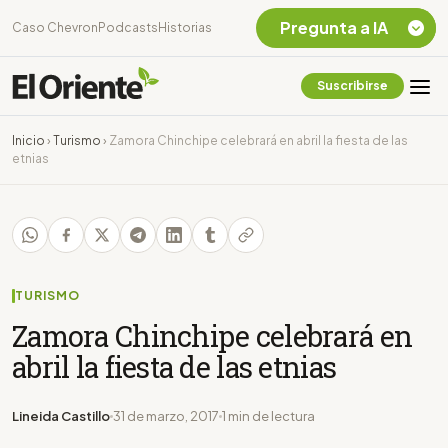
Pregunta a IA
Caso Chevron
Podcasts
Historias
Suscribirse
Quiero Información
sobre el Caso
Inicio
›
Turismo
›
Zamora Chinchipe celebrará en abril la fiesta de las
Chevron Ecuador
etnias
Listar destinos
turísticos de la
Amazonia Ecuatoriana
¿En que consiste la
tasa minera que rige en
Ecuador?
TURISMO
Zamora Chinchipe celebrará en
abril la fiesta de las etnias
Lineida Castillo
31 de marzo, 2017
1 min de lectura