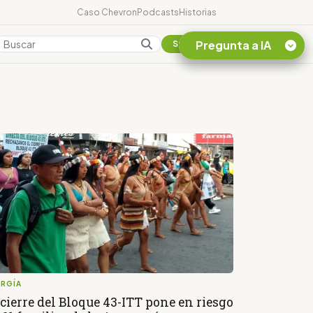
Caso Chevron
Podcasts
Historias
Pregunta a IA
Colombia
Suscribirse
Quiero Información
sobre el Caso
Chevron Ecuador
Listar destinos
turísticos de la
Amazonia Ecuatoriana
¿En que consiste la
tasa minera que rige en
Ecuador?
ERGÍA
 cierre del Bloque 43-ITT pone en riesgo