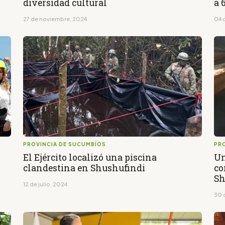
diversidad cultural
a 
27 de noviembre, 2024
04 
PROVINCIA DE SUCUMBÍOS
PR
El Ejército localizó una piscina
Un
clandestina en Shushufindi
co
Sh
12 de julio, 2024
30 