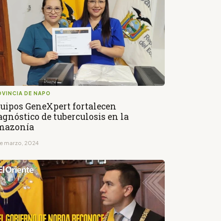
OVINCIA DE NAPO
uipos GeneXpert fortalecen
agnóstico de tuberculosis en la
mazonía
de marzo, 2024