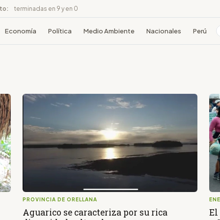
ito:
terminadas en 9 y en 0
Economía
Política
Medio Ambiente
Nacionales
Perú
PROVINCIA DE ORELLANA
EN
Aguarico se caracteriza por su rica
El