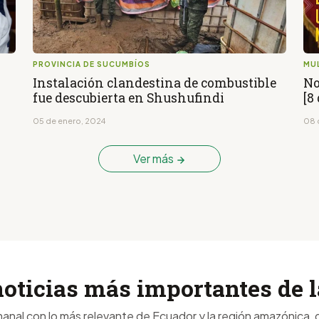
PROVINCIA DE SUCUMBÍOS
MU
n
Instalación clandestina de combustible
No
fue descubierta en Shushufindi
[8
05 de enero, 2024
08 
Ver más
noticias más importantes de
anal con lo más relevante de Ecuador y la región amazónica, d