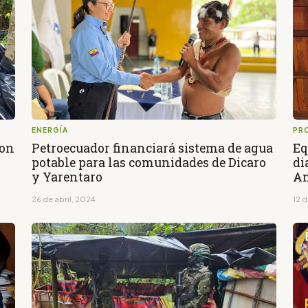
ENERGÍA
PR
ron
Petroecuador financiará sistema de agua
Eq
potable para las comunidades de Dicaro
di
y Yarentaro
A
26 de abril, 2024
12 