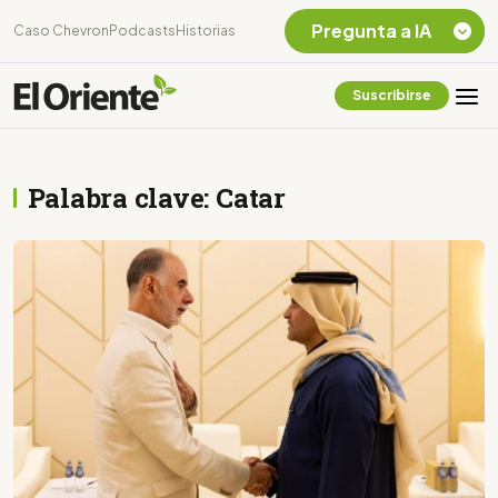
Pregunta a IA
Caso Chevron
Podcasts
Historias
Suscribirse
Quiero Información
sobre el Caso
Chevron Ecuador
Palabra clave: Catar
Listar destinos
turísticos de la
Amazonia Ecuatoriana
¿En que consiste la
tasa minera que rige en
Ecuador?